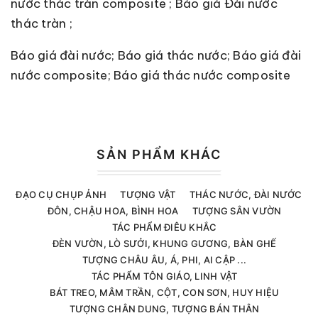
nước thác tràn composite ; Báo giá Đài nước
thác tràn ;
Báo giá đài nước; Báo giá thác nước; Báo giá đài
nước composite; Báo giá thác nước composite
SẢN PHẨM KHÁC
ĐẠO CỤ CHỤP ẢNH
TƯỢNG VẬT
THÁC NƯỚC, ĐÀI NƯỚC
ĐÔN, CHẬU HOA, BÌNH HOA
TƯỢNG SÂN VƯỜN
TÁC PHẨM ĐIÊU KHẮC
ĐÈN VƯỜN, LÒ SƯỞI, KHUNG GƯƠNG, BÀN GHẾ
TƯỢNG CHÂU ÂU, Á, PHI, AI CẬP ...
TÁC PHẨM TÔN GIÁO, LINH VẬT
BÁT TREO, MÂM TRẦN, CỘT, CON SƠN, HUY HIỆU
TƯỢNG CHÂN DUNG, TƯỢNG BÁN THÂN