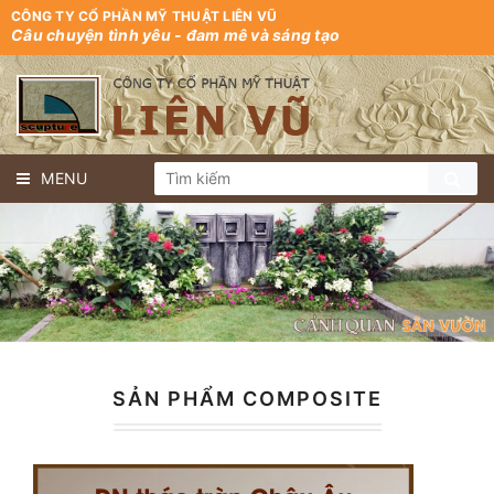
CÔNG TY CỔ PHẦN MỸ THUẬT LIÊN VŨ
Câu chuyện tình yêu - đam mê và sáng tạo
MENU
SẢN PHẨM COMPOSITE