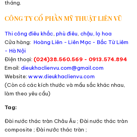
tháng.
CÔNG TY CỔ PHẦN MỸ THUẬT LIÊN VŨ
Thi công điêu khắc
,
phù điêu
,
chậu, lọ hoa
Cửa hàng:
Hoàng Liên - Liên Mạc - Bắc Từ Liêm
- Hà Nội
Điện thoại:
(024)38.560.569 - 0913.574.894
Email:
dieukhaclienvu.com@gmail.com
Website:
www.dieukhaclienvu.com
(Còn có các kích thước và mầu sắc khác nhau,
làm theo yêu cầu)
Tag:
Đài nước thác tràn Châu Âu ; Đài nước thác tràn
composite ; Đài nước thác tràn ;