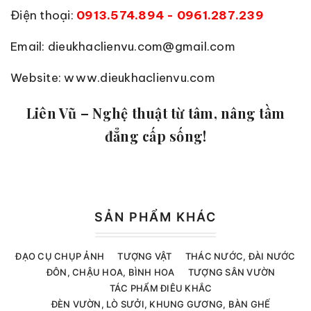
Điện thoại:
0913.574.894 - 0961.287.239
Email: dieukhaclienvu.com@gmail.com
Website: www.dieukhaclienvu.com
Liên Vũ – Nghệ thuật từ tâm, nâng tầm
đẳng cấp sống!
SẢN PHẨM KHÁC
ĐẠO CỤ CHỤP ẢNH
TƯỢNG VẬT
THÁC NƯỚC, ĐÀI NƯỚC
ĐÔN, CHẬU HOA, BÌNH HOA
TƯỢNG SÂN VƯỜN
TÁC PHẨM ĐIÊU KHẮC
ĐÈN VƯỜN, LÒ SƯỞI, KHUNG GƯƠNG, BÀN GHẾ