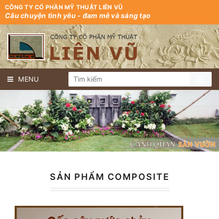
CÔNG TY CỔ PHẦN MỸ THUẬT LIÊN VŨ
Câu chuyện tình yêu - đam mê và sáng tạo
MENU
SẢN PHẨM COMPOSITE