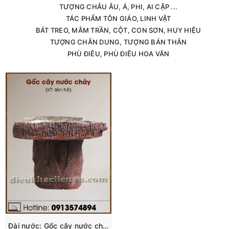
TƯỢNG CHÂU ÂU, Á, PHI, AI CẬP ...
TÁC PHẨM TÔN GIÁO, LINH VẬT
BÁT TREO, MÂM TRẦN, CỘT, CON SƠN, HUY HIỆU
TƯỢNG CHÂN DUNG, TƯỢNG BÁN THÂN
PHÙ ĐIÊU, PHÙ ĐIÊU HOA VĂN
Đài nước: Gốc cây nước chảy