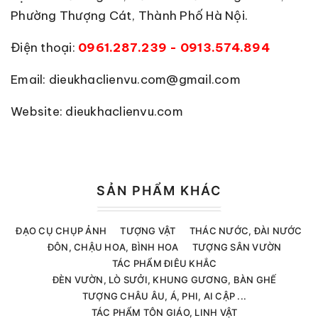
Phường Thượng Cát, Thành Phố Hà Nội.
Điện thoại:
0961.287.239 - 0913.574.894
Email: dieukhaclienvu.com@gmail.com
Website: dieukhaclienvu.com
SẢN PHẨM KHÁC
ĐẠO CỤ CHỤP ẢNH
TƯỢNG VẬT
THÁC NƯỚC, ĐÀI NƯỚC
ĐÔN, CHẬU HOA, BÌNH HOA
TƯỢNG SÂN VƯỜN
TÁC PHẨM ĐIÊU KHẮC
ĐÈN VƯỜN, LÒ SƯỞI, KHUNG GƯƠNG, BÀN GHẾ
TƯỢNG CHÂU ÂU, Á, PHI, AI CẬP ...
TÁC PHẨM TÔN GIÁO, LINH VẬT