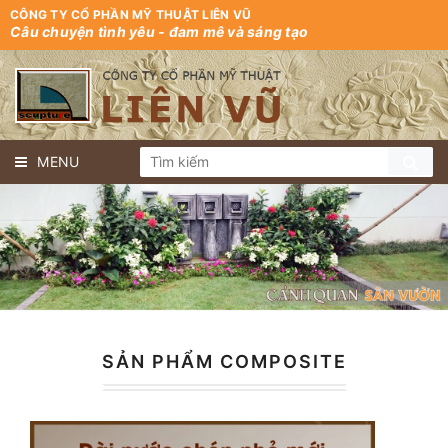
CÔNG TY CỔ PHẦN MỸ THUẬT LIÊN VŨ
Câu chuyện tình yêu - đam mê và sáng tạo
MENU
SẢN PHẨM COMPOSITE