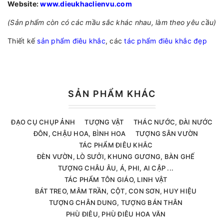
Website:
www.dieukhaclienvu.com
(Sản phẩm còn có các mầu sắc khác nhau, làm theo yêu cầu)
Thiết kế
sản phẩm điêu khắc
, các
tác phẩm điêu khắc đẹp
SẢN PHẨM KHÁC
ĐẠO CỤ CHỤP ẢNH
TƯỢNG VẬT
THÁC NƯỚC, ĐÀI NƯỚC
ĐÔN, CHẬU HOA, BÌNH HOA
TƯỢNG SÂN VƯỜN
TÁC PHẨM ĐIÊU KHẮC
ĐÈN VƯỜN, LÒ SƯỞI, KHUNG GƯƠNG, BÀN GHẾ
TƯỢNG CHÂU ÂU, Á, PHI, AI CẬP ...
TÁC PHẨM TÔN GIÁO, LINH VẬT
BÁT TREO, MÂM TRẦN, CỘT, CON SƠN, HUY HIỆU
TƯỢNG CHÂN DUNG, TƯỢNG BÁN THÂN
PHÙ ĐIÊU, PHÙ ĐIÊU HOA VĂN