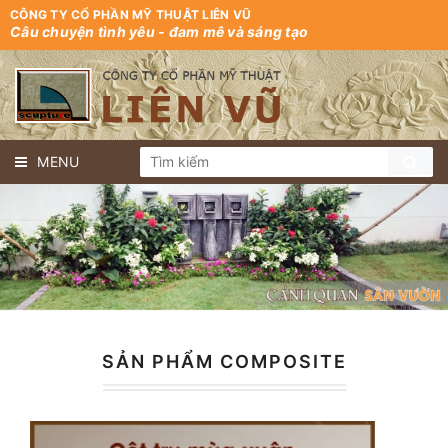
CÔNG TY CỔ PHẦN MỸ THUẬT LIÊN VŨ
Câu chuyện tình yêu - đam mê và sáng tạo
MENU
SẢN PHẨM COMPOSITE