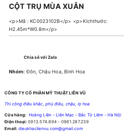
CỘT TRỤ MÙA XUÂN
<p>Mã : KC0023102B</p> <p>Kíchthước:
H2.45m*W0.8m</p>
Chia sẻ với Zalo
Nhóm:
Đôn, Chậu Hoa, Bình Hoa
CÔNG TY CỔ PHẦN MỸ THUẬT LIÊN VŨ
Thi công điêu khắc
,
phù điêu
,
chậu, lọ hoa
Cửa hàng:
Hoàng Liên - Liên Mạc - Bắc Từ Liêm - Hà Nội
Điện thoại:
0913.574.894 - 0961.287.239
Email:
dieukhaclienvu.com@gmail.com