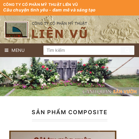
CÔNG TY CỔ PHẦN MỸ THUẬT LIÊN VŨ
Câu chuyện tình yêu - đam mê và sáng tạo
MENU
SẢN PHẨM COMPOSITE