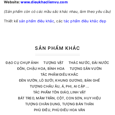
Website:
www.dieukhaclienvu.com
(Sản phẩm còn có các mầu sắc khác nhau, làm theo yêu cầu)
Thiết kế
sản phẩm điêu khắc
, các
tác phẩm điêu khắc đẹp
SẢN PHẨM KHÁC
ĐẠO CỤ CHỤP ẢNH
TƯỢNG VẬT
THÁC NƯỚC, ĐÀI NƯỚC
ĐÔN, CHẬU HOA, BÌNH HOA
TƯỢNG SÂN VƯỜN
TÁC PHẨM ĐIÊU KHẮC
ĐÈN VƯỜN, LÒ SƯỞI, KHUNG GƯƠNG, BÀN GHẾ
TƯỢNG CHÂU ÂU, Á, PHI, AI CẬP ...
TÁC PHẨM TÔN GIÁO, LINH VẬT
BÁT TREO, MÂM TRẦN, CỘT, CON SƠN, HUY HIỆU
TƯỢNG CHÂN DUNG, TƯỢNG BÁN THÂN
PHÙ ĐIÊU, PHÙ ĐIÊU HOA VĂN