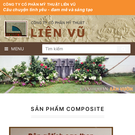
CÔNG TY CỔ PHẦN MỸ THUẬT LIÊN VŨ
Câu chuyện tình yêu - đam mê và sáng tạo
MENU
SẢN PHẨM COMPOSITE