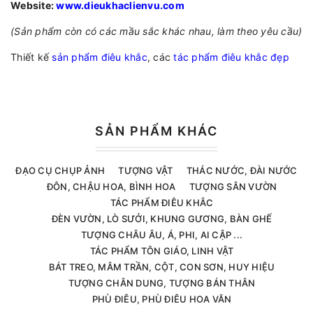
Website:
www.dieukhaclienvu.com
(Sản phẩm còn có các mầu sắc khác nhau, làm theo yêu cầu)
Thiết kế
sản phẩm điêu khắc
, các
tác phẩm điêu khắc đẹp
SẢN PHẨM KHÁC
ĐẠO CỤ CHỤP ẢNH
TƯỢNG VẬT
THÁC NƯỚC, ĐÀI NƯỚC
ĐÔN, CHẬU HOA, BÌNH HOA
TƯỢNG SÂN VƯỜN
TÁC PHẨM ĐIÊU KHẮC
ĐÈN VƯỜN, LÒ SƯỞI, KHUNG GƯƠNG, BÀN GHẾ
TƯỢNG CHÂU ÂU, Á, PHI, AI CẬP ...
TÁC PHẨM TÔN GIÁO, LINH VẬT
BÁT TREO, MÂM TRẦN, CỘT, CON SƠN, HUY HIỆU
TƯỢNG CHÂN DUNG, TƯỢNG BÁN THÂN
PHÙ ĐIÊU, PHÙ ĐIÊU HOA VĂN