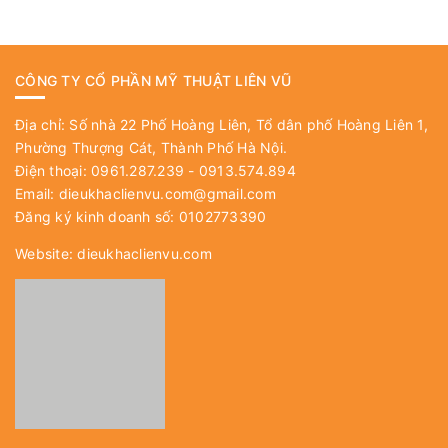
CÔNG TY CỔ PHẦN MỸ THUẬT LIÊN VŨ
Địa chỉ: Số nhà 22 Phố Hoàng Liên, Tổ dân phố Hoàng Liên 1,
Phường Thượng Cát, Thành Phố Hà Nội.
Điện thoại: 0961.287.239 - 0913.574.894
Email:
dieukhaclienvu.com@gmail.com
Đăng ký kinh doanh số: 0102773390
Website:
dieukhaclienvu.com
PHÒNG TRƯNG BÀY, XƯỞNG
Phòng trưng bày: Số nhà 22 Phố Hoàng Liên, Tổ dân phố