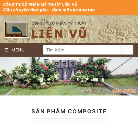
CÔNG TY CỔ PHẦN MỸ THUẬT LIÊN VŨ
Câu chuyện tình yêu - đam mê và sáng tạo
MENU
SẢN PHẨM COMPOSITE