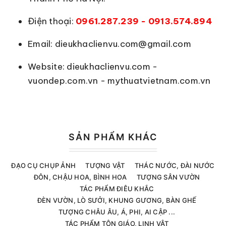
Điện thoại:
0961.287.239 - 0913.574.894
Email: dieukhaclienvu.com@gmail.com
Website: dieukhaclienvu.com -
vuondep.com.vn - mythuatvietnam.com.vn
SẢN PHẨM KHÁC
ĐẠO CỤ CHỤP ẢNH
TƯỢNG VẬT
THÁC NƯỚC, ĐÀI NƯỚC
ĐÔN, CHẬU HOA, BÌNH HOA
TƯỢNG SÂN VƯỜN
TÁC PHẨM ĐIÊU KHẮC
ĐÈN VƯỜN, LÒ SƯỞI, KHUNG GƯƠNG, BÀN GHẾ
TƯỢNG CHÂU ÂU, Á, PHI, AI CẬP ...
TÁC PHẨM TÔN GIÁO, LINH VẬT