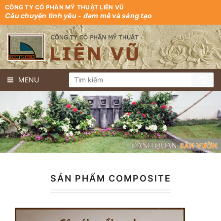
CÔNG TY CỔ PHẦN MỸ THUẬT LIÊN VŨ
Câu chuyện tình yêu - đam mê và sáng tạo
MENU
SẢN PHẨM COMPOSITE