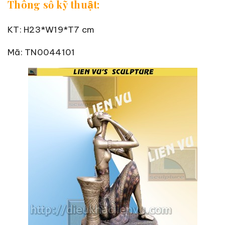
Thông số kỹ thuật:
KT: H23*W19*T7 cm
Mã: TN0044101