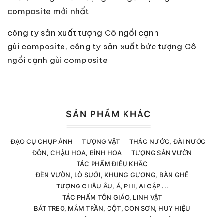
composite mới nhất
công ty sản xuất tượng Cô ngồi cạnh
gùi composite, công ty sản xuất bức tượng Cô
ngồi cạnh gùi composite
SẢN PHẨM KHÁC
ĐẠO CỤ CHỤP ẢNH
TƯỢNG VẬT
THÁC NƯỚC, ĐÀI NƯỚC
ĐÔN, CHẬU HOA, BÌNH HOA
TƯỢNG SÂN VƯỜN
TÁC PHẨM ĐIÊU KHẮC
ĐÈN VƯỜN, LÒ SƯỞI, KHUNG GƯƠNG, BÀN GHẾ
TƯỢNG CHÂU ÂU, Á, PHI, AI CẬP ...
TÁC PHẨM TÔN GIÁO, LINH VẬT
BÁT TREO, MÂM TRẦN, CỘT, CON SƠN, HUY HIỆU