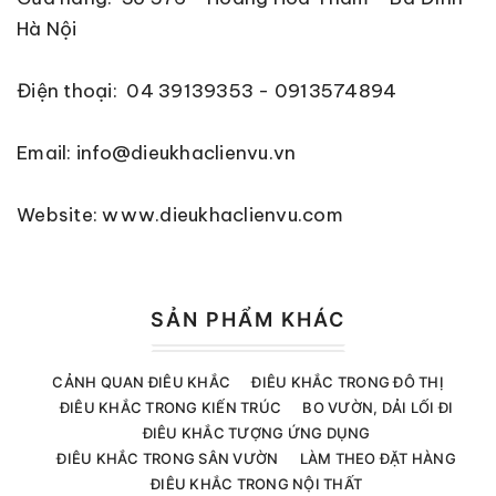
Hà Nội
Điện thoại: 04 39139353 - 0913574894
Email: info@dieukhaclienvu.vn
Website: www.dieukhaclienvu.com
SẢN PHẨM KHÁC
CẢNH QUAN ĐIÊU KHẮC
ĐIÊU KHẮC TRONG ĐÔ THỊ
ĐIÊU KHẮC TRONG KIẾN TRÚC
BO VƯỜN, DẢI LỐI ĐI
ĐIÊU KHẮC TƯỢNG ỨNG DỤNG
ĐIÊU KHẮC TRONG SÂN VƯỜN
LÀM THEO ĐẶT HÀNG
ĐIÊU KHẮC TRONG NỘI THẤT