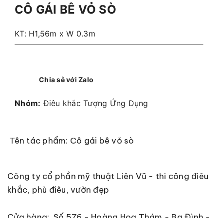
CÔ GÁI BÊ VỎ SÒ
KT: H1,56m x W 0.3m
Chia sẻ với Zalo
Nhóm:
Điêu khắc Tượng Ứng Dụng
Tên tác phẩm: Cô gái bê vỏ sò
Công ty cổ phần mỹ thuật Liên Vũ - thi công điêu
khắc, phù điêu, vườn đẹp
Cửa hàng: Số 576 - Hoàng Hoa Thám - Ba Đình -