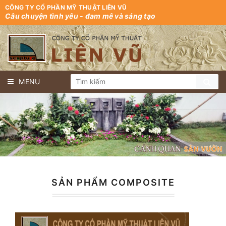
CÔNG TY CỔ PHẦN MỸ THUẬT LIÊN VŨ
Câu chuyện tình yêu - đam mê và sáng tạo
MENU
SẢN PHẨM COMPOSITE