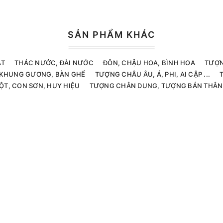
SẢN PHẨM KHÁC
ẬT
THÁC NƯỚC, ĐÀI NƯỚC
ĐÔN, CHẬU HOA, BÌNH HOA
TƯỢN
, KHUNG GƯƠNG, BÀN GHẾ
TƯỢNG CHÂU ÂU, Á, PHI, AI CẬP ...
ỘT, CON SƠN, HUY HIỆU
TƯỢNG CHÂN DUNG, TƯỢNG BÁN THÂN