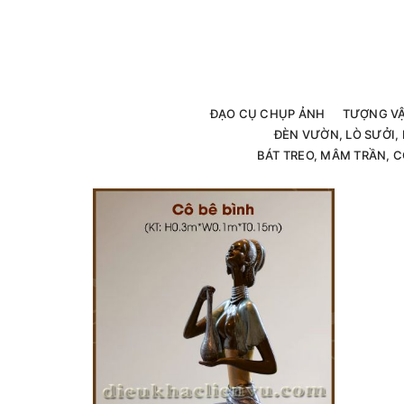
ĐẠO CỤ CHỤP ẢNH
TƯỢNG V
ĐÈN VƯỜN, LÒ SƯỞI
BÁT TREO, MÂM TRẦN, C