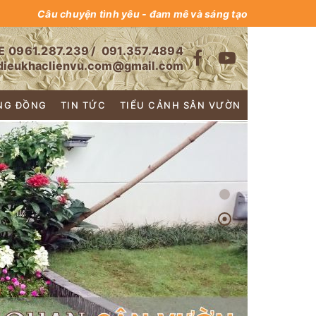
Câu chuyện tình yêu - đam mê và sáng tạo
E
0961.287.239
/
091.357.4894
dieukhaclienvu.com@gmail.com
NG ĐỒNG
TIN TỨC
TIỂU CẢNH SÂN VƯỜN