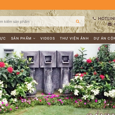
HOTLIN
LỰC
SẢN PHẨM
VIDEOS
THƯ VIỆN ẢNH
DỰ ÁN CỘ