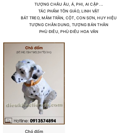
TƯỢNG CHÂU ÂU, Á, PHI, AI CẬP ...
TÁC PHẨM TÔN GIÁO, LINH VẬT
BÁT TREO, MÂM TRẦN, CỘT, CON SƠN, HUY HIỆU
TƯỢNG CHÂN DUNG, TƯỢNG BÁN THÂN
PHÙ ĐIÊU, PHÙ ĐIÊU HOA VĂN
Chó đốm