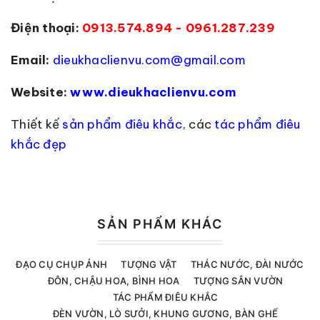
Điện thoại:
0913.574.894 - 0961.287.239
Email:
dieukhaclienvu.com@gmail.com
Website:
www.dieukhaclienvu.com
Thiết kế
sản phẩm điêu khắc
, các
tác phẩm điêu
khắc đẹp
SẢN PHẨM KHÁC
ĐẠO CỤ CHỤP ẢNH
TƯỢNG VẬT
THÁC NƯỚC, ĐÀI NƯỚC
ĐÔN, CHẬU HOA, BÌNH HOA
TƯỢNG SÂN VƯỜN
TÁC PHẨM ĐIÊU KHẮC
ĐÈN VƯỜN, LÒ SƯỞI, KHUNG GƯƠNG, BÀN GHẾ