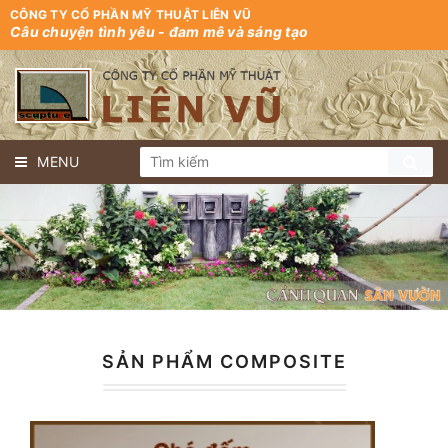
CÔNG TY CỔ PHẦN MỸ THUẬT LIÊN VŨ
Câu chuyện tình yêu - đam mê và sáng tạo
MENU
SẢN PHẨM COMPOSITE