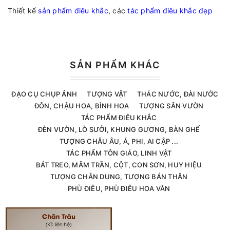
Thiết kế
sản phẩm điêu khắc
, các
tác phẩm điêu khắc đẹp
SẢN PHẨM KHÁC
ĐẠO CỤ CHỤP ẢNH
TƯỢNG VẬT
THÁC NƯỚC, ĐÀI NƯỚC
ĐÔN, CHẬU HOA, BÌNH HOA
TƯỢNG SÂN VƯỜN
TÁC PHẨM ĐIÊU KHẮC
ĐÈN VƯỜN, LÒ SƯỞI, KHUNG GƯƠNG, BÀN GHẾ
TƯỢNG CHÂU ÂU, Á, PHI, AI CẬP ...
TÁC PHẨM TÔN GIÁO, LINH VẬT
BÁT TREO, MÂM TRẦN, CỘT, CON SƠN, HUY HIỆU
TƯỢNG CHÂN DUNG, TƯỢNG BÁN THÂN
PHÙ ĐIÊU, PHÙ ĐIÊU HOA VĂN