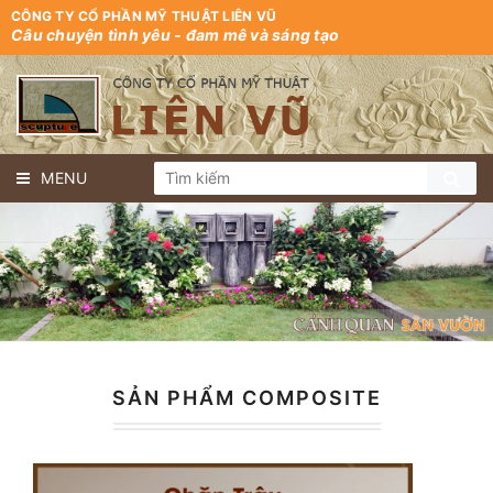
CÔNG TY CỔ PHẦN MỸ THUẬT LIÊN VŨ
Câu chuyện tình yêu - đam mê và sáng tạo
MENU
SẢN PHẨM COMPOSITE