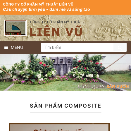
CÔNG TY CỔ PHẦN MỸ THUẬT LIÊN VŨ
Câu chuyện tình yêu - đam mê và sáng tạo
MENU
SẢN PHẨM COMPOSITE