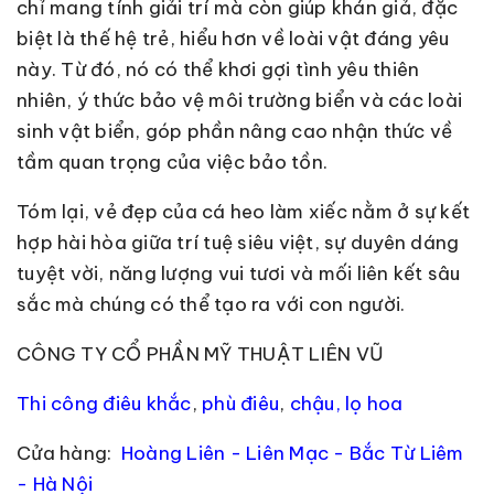
chỉ mang tính giải trí mà còn giúp khán giả, đặc
biệt là thế hệ trẻ, hiểu hơn về loài vật đáng yêu
này. Từ đó, nó có thể khơi gợi tình yêu thiên
nhiên, ý thức bảo vệ môi trường biển và các loài
sinh vật biển, góp phần nâng cao nhận thức về
tầm quan trọng của việc bảo tồn.
Tóm lại, vẻ đẹp của cá heo làm xiếc nằm ở sự kết
hợp hài hòa giữa trí tuệ siêu việt, sự duyên dáng
tuyệt vời, năng lượng vui tươi và mối liên kết sâu
sắc mà chúng có thể tạo ra với con người.
CÔNG TY CỔ PHẦN MỸ THUẬT LIÊN VŨ
Thi công điêu khắc
,
phù điêu
,
chậu, lọ hoa
Cửa hàng:
Hoàng Liên - Liên Mạc - Bắc Từ Liêm
- Hà Nội