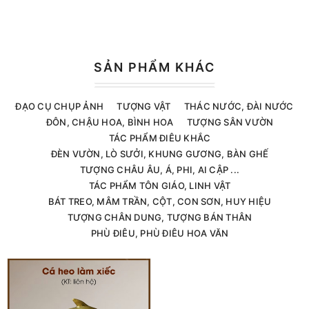
SẢN PHẨM KHÁC
ĐẠO CỤ CHỤP ẢNH
TƯỢNG VẬT
THÁC NƯỚC, ĐÀI NƯỚC
ĐÔN, CHẬU HOA, BÌNH HOA
TƯỢNG SÂN VƯỜN
TÁC PHẨM ĐIÊU KHẮC
ĐÈN VƯỜN, LÒ SƯỞI, KHUNG GƯƠNG, BÀN GHẾ
TƯỢNG CHÂU ÂU, Á, PHI, AI CẬP ...
TÁC PHẨM TÔN GIÁO, LINH VẬT
BÁT TREO, MÂM TRẦN, CỘT, CON SƠN, HUY HIỆU
TƯỢNG CHÂN DUNG, TƯỢNG BÁN THÂN
PHÙ ĐIÊU, PHÙ ĐIÊU HOA VĂN