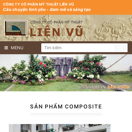
CÔNG TY CỔ PHẦN MỸ THUẬT LIÊN VŨ
Câu chuyện tình yêu - đam mê và sáng tạo
MENU
SẢN PHẨM COMPOSITE