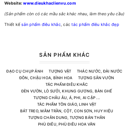
Website:
www.dieukhaclienvu.com
(Sản phẩm còn có các mầu sắc khác nhau, làm theo yêu cầu)
Thiết kế
sản phẩm điêu khắc
, các
tác phẩm điêu khắc đẹp
SẢN PHẨM KHÁC
ĐẠO CỤ CHỤP ẢNH
TƯỢNG VẬT
THÁC NƯỚC, ĐÀI NƯỚC
ĐÔN, CHẬU HOA, BÌNH HOA
TƯỢNG SÂN VƯỜN
TÁC PHẨM ĐIÊU KHẮC
ĐÈN VƯỜN, LÒ SƯỞI, KHUNG GƯƠNG, BÀN GHẾ
TƯỢNG CHÂU ÂU, Á, PHI, AI CẬP ...
TÁC PHẨM TÔN GIÁO, LINH VẬT
BÁT TREO, MÂM TRẦN, CỘT, CON SƠN, HUY HIỆU
TƯỢNG CHÂN DUNG, TƯỢNG BÁN THÂN
PHÙ ĐIÊU, PHÙ ĐIÊU HOA VĂN