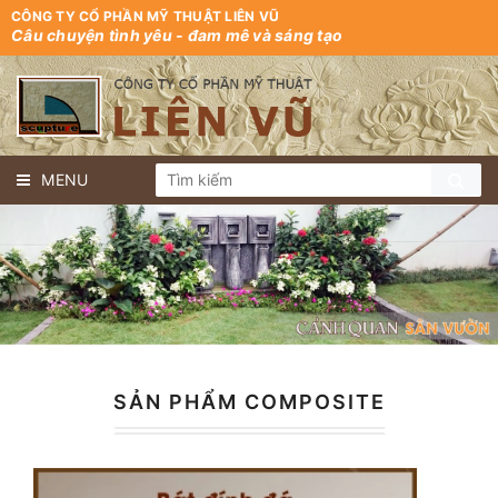
CÔNG TY CỔ PHẦN MỸ THUẬT LIÊN VŨ
Câu chuyện tình yêu - đam mê và sáng tạo
MENU
SẢN PHẨM COMPOSITE