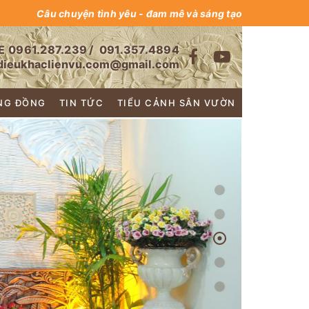
Câu chuyện tình yêu - đam mê và sáng tạo
E
0961.287.239
/
091.357.4894
dieukhaclienvu.com@gmail.com
NG ĐỒNG
TIN TỨC
TIỂU CẢNH SÂN VƯỜN