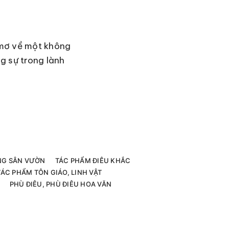
 mơ về một không
g sự trong lành
G SÂN VƯỜN
TÁC PHẨM ĐIÊU KHẮC
TÁC PHẨM TÔN GIÁO, LINH VẬT
PHÙ ĐIÊU, PHÙ ĐIÊU HOA VĂN