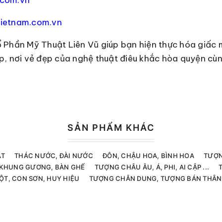
ietnam.com.vn
 Phần Mỹ Thuật Liên Vũ giúp bạn hiện thực hóa giấc
, nơi vẻ đẹp của nghệ thuật điêu khắc hòa quyện cùn
SẢN PHẨM KHÁC
ẬT
THÁC NƯỚC, ĐÀI NƯỚC
ĐÔN, CHẬU HOA, BÌNH HOA
TƯỢN
, KHUNG GƯƠNG, BÀN GHẾ
TƯỢNG CHÂU ÂU, Á, PHI, AI CẬP ...
ỘT, CON SƠN, HUY HIỆU
TƯỢNG CHÂN DUNG, TƯỢNG BÁN THÂN