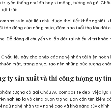
ệu truyền thống như đá hay xi măng, tượng cô gái Ch
ượt trội:
mposite là vật liệu chịu được thời tiết khắc nghiệt, 
ới tác động của nắng mưa, đảm bảo tuổi thọ lâu dài 
ẹ: Dễ dàng di chuyển và lắp đặt tại nhiều vị trí khác
.
 Chất liệu này cho phép các nghệ nhân tái hiện hoàn h
khuôn mặt, trang phục, tạo nên những bức tượng chân
 ty sản xuất và thi công tượng uy tí
phẩm tượng cô gái Châu Âu composite đẹp, việc lựa c
yên nghiệp là vô cùng quan trọng. Bạn cần tìm kiếm cá
ội ngũ nghệ nhân tay nghề cao và khả năng tùy chỉnh