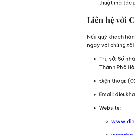
thuật mà tác 
Liên hệ với 
Nếu quý khách hàng
ngay với chúng tôi 
Trụ sở: Số nh
Thành Phố Hà 
Điện thoại: (
Email: dieuk
Website:
www.dieu
vuondep