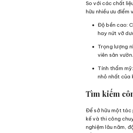
So với các chất li
hữu nhiều ưu điểm v
Độ bền cao: Co
hay nứt vỡ dư
Trọng lượng nh
viên sân vườn
Tính thẩm mỹ:
nhỏ nhất của 
Tìm kiếm công
Để sở hữu một tác 
kế và thi công chu
nghiệm lâu năm, đ