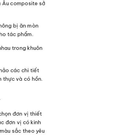
âu Âu composite sở
không bị ăn mòn
cho tác phẩm.
 nhau trong khuôn
ảo các chi tiết
 thực và có hồn.
n
họn đơn vị thiết
c đơn vị có kinh
 màu sắc theo yêu