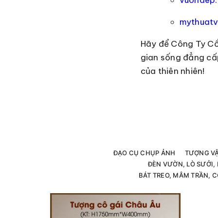
mythuatv
Hãy để Công Ty Cổ
gian sống đẳng cấp
của thiên nhiên!
ĐẠO CỤ CHỤP ẢNH
TƯỢNG V
ĐÈN VƯỜN, LÒ SƯỞI
BÁT TREO, MÂM TRẦN, C