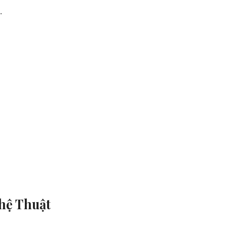
.
hệ Thuật