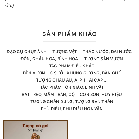
cầu)
SẢN PHẨM KHÁC
ĐẠO CỤ CHỤP ẢNH
TƯỢNG VẬT
THÁC NƯỚC, ĐÀI NƯỚC
ĐÔN, CHẬU HOA, BÌNH HOA
TƯỢNG SÂN VƯỜN
TÁC PHẨM ĐIÊU KHẮC
ĐÈN VƯỜN, LÒ SƯỞI, KHUNG GƯƠNG, BÀN GHẾ
TƯỢNG CHÂU ÂU, Á, PHI, AI CẬP ...
TÁC PHẨM TÔN GIÁO, LINH VẬT
BÁT TREO, MÂM TRẦN, CỘT, CON SƠN, HUY HIỆU
TƯỢNG CHÂN DUNG, TƯỢNG BÁN THÂN
PHÙ ĐIÊU, PHÙ ĐIÊU HOA VĂN