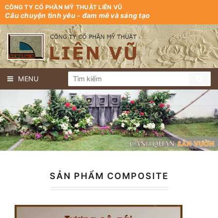
CÔNG TY CỔ PHẦN MỸ THUẬT LIÊN VŨ
Câu chuyện tình yêu - đam mê và sáng tạo
MENU
SẢN PHẨM COMPOSITE