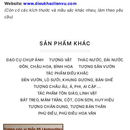
Website:
www.dieukhaclienvu.com
(Còn có các kích thước và mầu sắc khác nhau, làm theo yêu
cầu)
SẢN PHẨM KHÁC
ĐẠO CỤ CHỤP ẢNH
TƯỢNG VẬT
THÁC NƯỚC, ĐÀI NƯỚC
ĐÔN, CHẬU HOA, BÌNH HOA
TƯỢNG SÂN VƯỜN
TÁC PHẨM ĐIÊU KHẮC
ĐÈN VƯỜN, LÒ SƯỞI, KHUNG GƯƠNG, BÀN GHẾ
TƯỢNG CHÂU ÂU, Á, PHI, AI CẬP ...
TÁC PHẨM TÔN GIÁO, LINH VẬT
BÁT TREO, MÂM TRẦN, CỘT, CON SƠN, HUY HIỆU
TƯỢNG CHÂN DUNG, TƯỢNG BÁN THÂN
PHÙ ĐIÊU, PHÙ ĐIÊU HOA VĂN