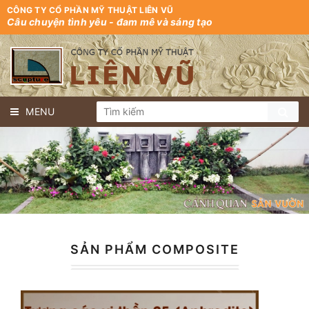
CÔNG TY CỔ PHẦN MỸ THUẬT LIÊN VŨ
Câu chuyện tình yêu - đam mê và sáng tạo
MENU
SẢN PHẨM COMPOSITE