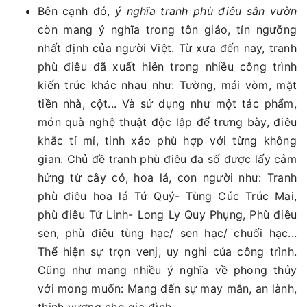
Bên cạnh đó,
ý nghĩa tranh phù điêu sân vườn
còn mang ý nghĩa trong tôn giáo, tín ngưỡng
nhất định của người Việt. Từ xưa đến nay, tranh
phù điêu đã xuất hiên trong nhiều công trình
kiến trúc khác nhau như: Tường, mái vòm, mặt
tiền nhà, cột... Và sử dụng như một tác phẩm,
món quà nghệ thuật độc lập để trưng bày, điêu
khắc tỉ mỉ, tinh xảo phù hợp với từng không
gian. Chủ đề tranh phù điêu đa số được lấy cảm
hứng từ cây cỏ, hoa lá, con người như: Tranh
phù điêu hoa lá Tứ Quý- Tùng Cúc Trúc Mai,
phù điêu Tứ Linh- Long Ly Quy Phụng, Phù điêu
sen, phù điêu tùng hạc/ sen hạc/ chuối hạc...
Thể hiện sự trọn venj, uy nghi của công trình.
Cũng như mang nhiều ý nghĩa về phong thủy
với mong muốn: Mang đến sự may mắn, an lành,
thịnh vượng cho gia đình.