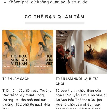
Không phải cứ không quần áo là art nude
CÓ THỂ BẠN QUAN TÂM
TRIỄN LÃM SÁCH
TRIỂN LÃM NUDE LẠI BỊ TỪ
CHỐI
Triển lãm đầu tiên của Trường
12 bức tranh khỏa thân của
Cao đẳng Mỹ thuật Đông
họa sĩ Nguyễn Kim Đính vừa bị
Dương, tại tòa nhà mới của
Sở Văn hóa Thể thao Du lịch
trường, 102 phố Reinach (Hà
Huế từ chối cấp phép ngay
Nội),
sát khai mạc vì "chất lượng