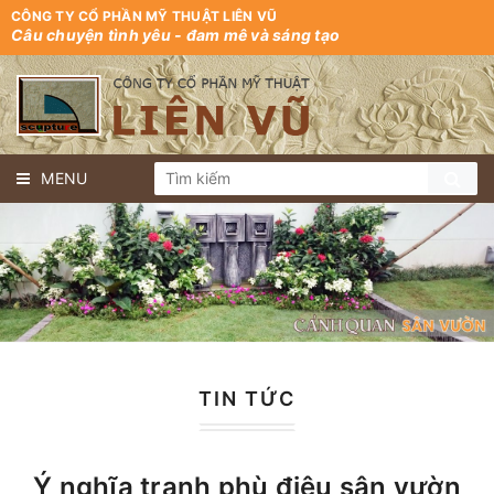
CÔNG TY CỔ PHẦN MỸ THUẬT LIÊN VŨ
Câu chuyện tình yêu - đam mê và sáng tạo
MENU
TIN TỨC
Ý nghĩa tranh phù điêu sân vườn