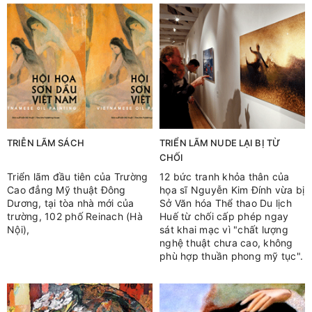
TRIỄN LÃM SÁCH
TRIỂN LÃM NUDE LẠI BỊ TỪ
CHỐI
Triển lãm đầu tiên của Trường
12 bức tranh khỏa thân của
Cao đẳng Mỹ thuật Đông
họa sĩ Nguyễn Kim Đính vừa bị
Dương, tại tòa nhà mới của
Sở Văn hóa Thể thao Du lịch
trường, 102 phố Reinach (Hà
Huế từ chối cấp phép ngay
Nội),
sát khai mạc vì "chất lượng
nghệ thuật chưa cao, không
phù hợp thuần phong mỹ tục".