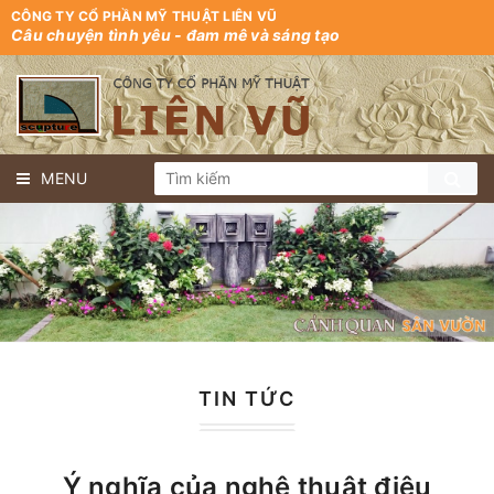
CÔNG TY CỔ PHẦN MỸ THUẬT LIÊN VŨ
Câu chuyện tình yêu - đam mê và sáng tạo
MENU
TIN TỨC
Ý nghĩa của nghệ thuật điêu