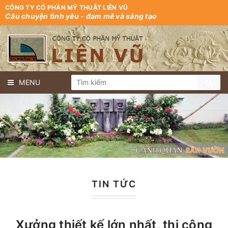
CÔNG TY CỔ PHẦN MỸ THUẬT LIÊN VŨ
Câu chuyện tình yêu - đam mê và sáng tạo
MENU
TIN TỨC
Xưởng thiết kế lớn nhất, thi công