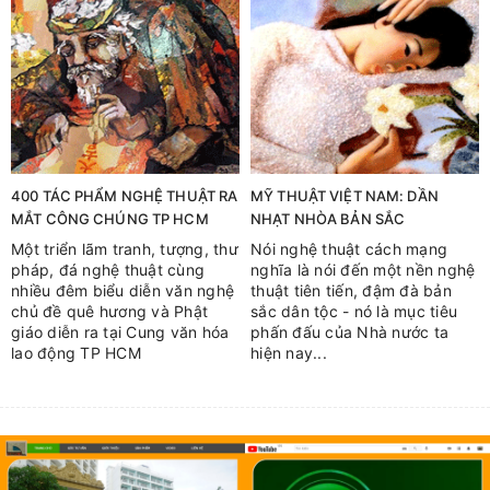
400 TÁC PHẨM NGHỆ THUẬT RA
MỸ THUẬT VIỆT NAM: DẦN
MẮT CÔNG CHÚNG TP HCM
NHẠT NHÒA BẢN SẮC
Một triển lãm tranh, tượng, thư
Nói nghệ thuật cách mạng
pháp, đá nghệ thuật cùng
nghĩa là nói đến một nền nghệ
nhiều đêm biểu diễn văn nghệ
thuật tiên tiến, đậm đà bản
chủ đề quê hương và Phật
sắc dân tộc - nó là mục tiêu
giáo diễn ra tại Cung văn hóa
phấn đấu của Nhà nước ta
lao động TP HCM
hiện nay...