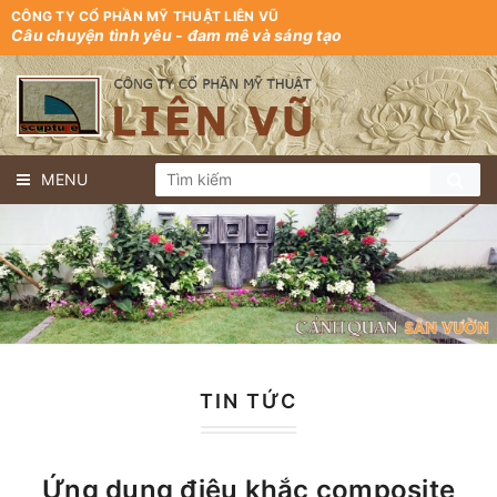
CÔNG TY CỔ PHẦN MỸ THUẬT LIÊN VŨ
Câu chuyện tình yêu - đam mê và sáng tạo
MENU
TIN TỨC
Ứng dụng điêu khắc composite