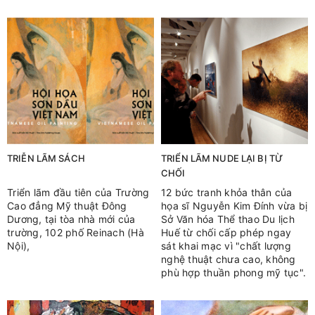
TRIỄN LÃM SÁCH
TRIỂN LÃM NUDE LẠI BỊ TỪ
CHỐI
Triển lãm đầu tiên của Trường
12 bức tranh khỏa thân của
Cao đẳng Mỹ thuật Đông
họa sĩ Nguyễn Kim Đính vừa bị
Dương, tại tòa nhà mới của
Sở Văn hóa Thể thao Du lịch
trường, 102 phố Reinach (Hà
Huế từ chối cấp phép ngay
Nội),
sát khai mạc vì "chất lượng
nghệ thuật chưa cao, không
phù hợp thuần phong mỹ tục".