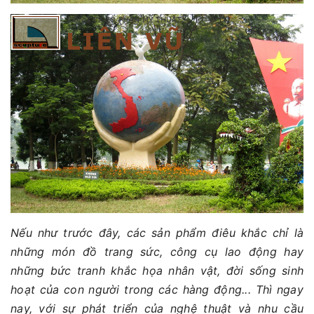
Nếu như trước đây, các sản phẩm điêu khắc chỉ là
những món đồ trang sức, công cụ lao động hay
những bức tranh khắc họa nhân vật, đời sống sinh
hoạt của con người trong các hàng động... Thì ngay
nay, với sự phát triển của nghệ thuật và nhu cầu