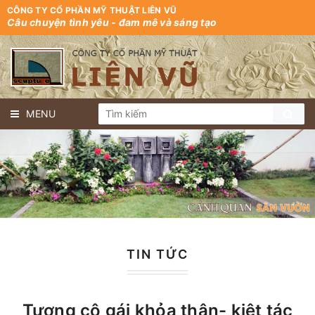
CÔNG TY CỔ PHẦN MỸ THUẬT LIÊN VŨ
Câu chuyện tình yêu - đam mê và sáng tạo
MENU
TIN TỨC
Tượng cô gái khỏa thân- kiệt tác