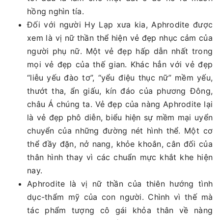
hồng nghìn tía.
Đối với người Hy Lạp xưa kia, Aphrodite được
xem là vị nữ thần thể hiện vẻ đẹp nhục cảm của
người phụ nữ. Một vẻ đẹp hấp dẫn nhất trong
mọi vẻ đẹp của thế gian. Khác hẳn với vẻ đẹp
“liễu yếu đào tơ”, “yểu điệu thục nữ” mềm yếu,
thướt tha, ẩn giấu, kín đáo của phương Đông,
châu Á chúng ta. Vẻ đẹp của nàng Aphrodite lại
là vẻ đẹp phô diễn, biểu hiện sự mềm mại uyển
chuyển của những đường nét hình thể. Một cơ
thể đầy đặn, nở nang, khỏe khoắn, cân đối của
thân hình thay vì các chuẩn mực khắt khe hiện
nay.
Aphrodite là vị nữ thần của thiên hướng tình
dục-thẩm mỹ của con người. Chình vì thế mà
tác phẩm tượng cô gái khỏa thân về nàng