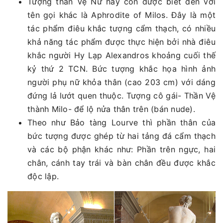
Tượng thần Vệ Nữ hay còn được biết đến với
tên gọi khác là Aphrodite of Milos. Đây là một
tác phẩm điêu khắc tượng cẩm thạch, có nhiều
khả năng tác phẩm được thực hiện bởi nhà điêu
khắc người Hy Lạp Alexandros khoảng cuối thế
kỷ thứ 2 TCN. Bức tượng khắc họa hình ảnh
người phụ nữ khỏa thân (cao 203 cm) với dáng
đứng lả lướt quen thuộc. Tượng cô gái- Thần Vệ
thành Milo- để lộ nửa thân trên (bán nude).
Theo như Bảo tàng Lourve thì phần thân của
bức tượng được ghép từ hai tảng đá cẩm thạch
và các bộ phận khác như: Phần trên ngực, hai
chân, cánh tay trái và bàn chân đều được khắc
độc lập.