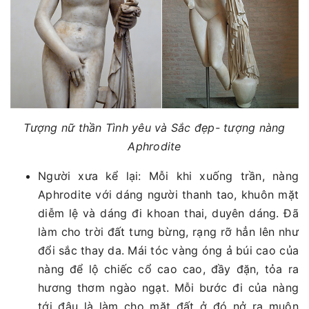
Tượng nữ thần Tình yêu và Sắc đẹp- tượng nàng
Aphrodite
Người xưa kể lại: Mỗi khi xuống trần, nàng
Aphrodite với dáng người thanh tao, khuôn mặt
diễm lệ và dáng đi khoan thai, duyên dáng. Đã
làm cho trời đất tưng bừng, rạng rỡ hẳn lên như
đổi sắc thay da. Mái tóc vàng óng ả búi cao của
nàng để lộ chiếc cổ cao cao, đầy đặn, tỏa ra
hương thơm ngào ngạt. Mỗi bước đi của nàng
tới đâu là làm cho mặt đất ở đó nở ra muôn