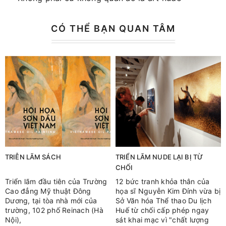
CÓ THỂ BẠN QUAN TÂM
TRIỄN LÃM SÁCH
TRIỂN LÃM NUDE LẠI BỊ TỪ
CHỐI
Triển lãm đầu tiên của Trường
12 bức tranh khỏa thân của
Cao đẳng Mỹ thuật Đông
họa sĩ Nguyễn Kim Đính vừa bị
Dương, tại tòa nhà mới của
Sở Văn hóa Thể thao Du lịch
trường, 102 phố Reinach (Hà
Huế từ chối cấp phép ngay
Nội),
sát khai mạc vì "chất lượng