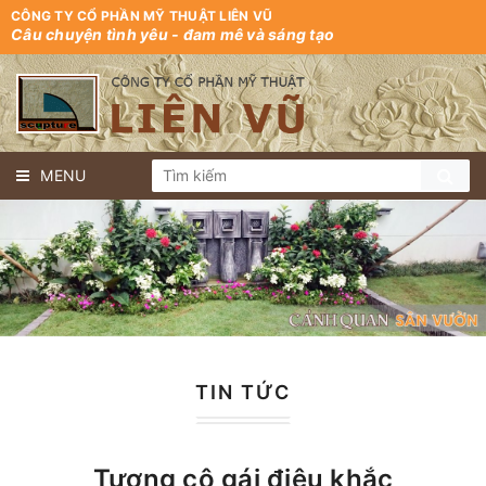
CÔNG TY CỔ PHẦN MỸ THUẬT LIÊN VŨ
Câu chuyện tình yêu - đam mê và sáng tạo
MENU
TIN TỨC
Tượng cô gái điêu khắc