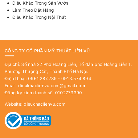
Điêu Khắc Trong Sân Vườn
Làm Theo Đặt Hàng
Điêu Khắc Trong Nội Thất
CÔNG TY CỔ PHẦN MỸ THUẬT LIÊN VŨ
Địa chỉ: Số nhà 22 Phố Hoàng Liên, Tổ dân phố Hoàng Liên 1,
Phường Thượng Cát, Thành Phố Hà Nội.
Điện thoại: 0961.287.239 - 0913.574.894
Email:
dieukhaclienvu.com@gmail.com
Đăng ký kinh doanh số: 0102773390
Website:
dieukhaclienvu.com