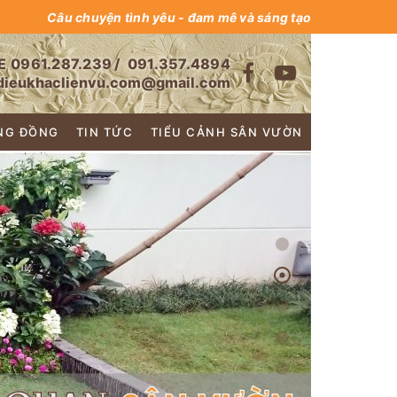
Câu chuyện tình yêu - đam mê và sáng tạo
E
0961.287.239
/
091.357.4894
dieukhaclienvu.com@gmail.com
NG ĐỒNG
TIN TỨC
TIỂU CẢNH SÂN VƯỜN