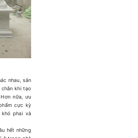
hác nhau, sản
chắn khi tạo
 Hơn nữa, ưu
 phẩm cực kỳ
t khó phai và
ầu hết những