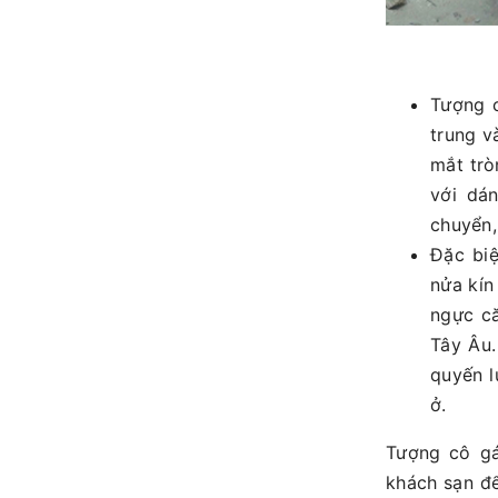
Tượng c
trung v
mắt trò
với dá
chuyển,
Đặc bi
nửa kín
ngực că
Tây Âu.
quyến l
ở.
Tượng cô gá
khách sạn để