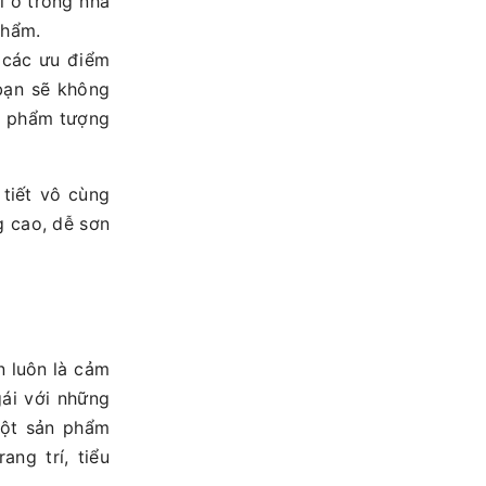
í ở trong nhà
phẩm.
ừ các ưu điểm
 bạn sẽ không
ản phẩm tượng
tiết vô cùng
g cao, dễ sơn
n luôn là cảm
ái với những
một sản phẩm
ng trí, tiểu