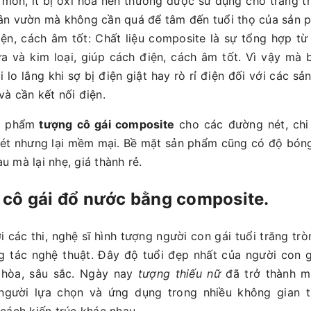
 mòn, ít bị oxi hóa nên thường được sử dụng cho trang tr
ân vườn mà không cần quá để tâm đến tuổi thọ của sản 
ện, cách âm tốt: Chất liệu composite là sự tổng hợp t
a và kim loại, giúp cách điện, cách âm tốt. Vì vậy mà
i lo lắng khi sợ bị điện giật hay rò rỉ điện đối với các s
và cần kết nối điện.
n phẩm
tượng cô gái composite
cho các đường nét, chi 
 nét nhưng lại mềm mại. Bề mặt sản phẩm cũng có độ bón
 mà lại nhẹ, giá thành rẻ.
 cô gái đổ nước bằng composite.
i các thi, nghệ sĩ hình tượng người con gái tuổi trăng trò
g tác nghệ thuật. Đây độ tuổi đẹp nhất của người con g
 hòa, sâu sắc. Ngày nay
tượng thiếu nữ
đã trở thành 
người lựa chọn và ứng dụng trong nhiều không gian tra
cách kiến trúc khác nhau.