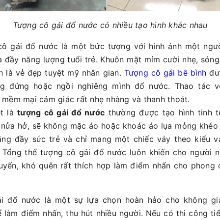
Tượng cô gái đổ nước có nhiều tạo hình khác nhau
ô gái đổ nước là một bức tượng với hình ảnh một ngườ
à đầy năng lượng tuổi trẻ. Khuôn mặt mỉm cười nhẹ, sóng
n là vẻ đẹp tuyệt mỹ nhân gian.
Tượng cô gái bê bình
đư
ng đứng hoặc ngồi nghiêng mình đổ nước. Thao tác 
 mềm mại cảm giác rất nhẹ nhàng và thanh thoát.
ệt là
tượng cô gái đổ nước
thường được tạo hình tinh tế
 nửa hở, sẽ không mặc áo hoặc khoác áo lụa mỏng khéo 
ng đầy sức trẻ và chỉ mang một chiếc váy theo kiểu v
 Tổng thể tượng cô gái đổ nước luôn khiến cho người n
uyến, khó quên rất thích hợp làm điểm nhấn cho phong 
i đổ nước là một sự lựa chọn hoàn hảo cho không gi
 làm điểm nhấn, thu hút nhiều người. Nếu có thi công ti