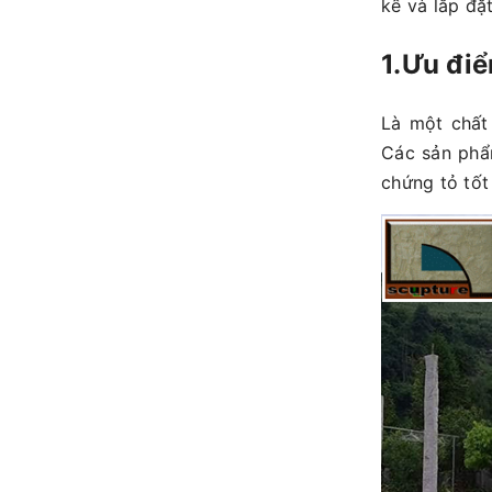
kế và lắp đặ
1.Ưu điể
Là một chất 
Các sản ph
chứng tỏ tốt