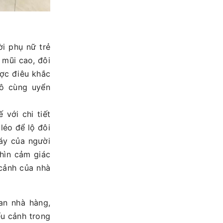
i phụ nữ trẻ
 mũi cao, đôi
ợc điêu khắc
vô cùng uyển
 với chi tiết
léo để lộ đôi
áy của người
hìn cảm giác
cảnh của nhà
an nhà hàng,
ểu cảnh trong