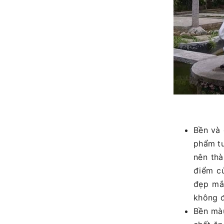
Bền và 
phẩm tư
nên thà
điểm c
đẹp mắt
không đ
Bền màu