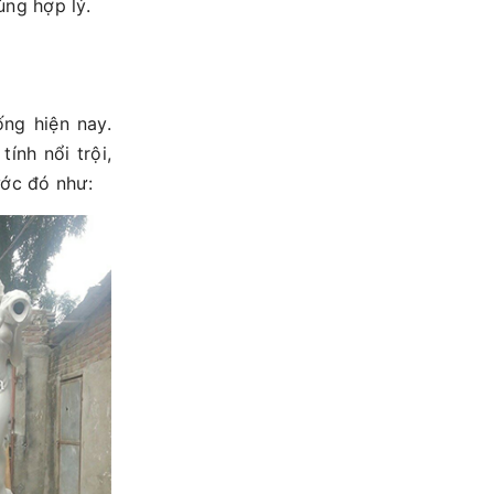
ùng hợp lý.
ống hiện nay.
ính nổi trội,
ước đó như: