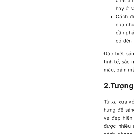
chất ăn
hay ở s
Cách đi
của nhự
cần phả
có đèn 
Đặc biệt sả
tinh tế, sắc
màu, bám màu
2.Tượng
Từ xa xưa vớ
hứng để sán
vẻ đẹp hiền
được nhiều 
cảnh, phong 