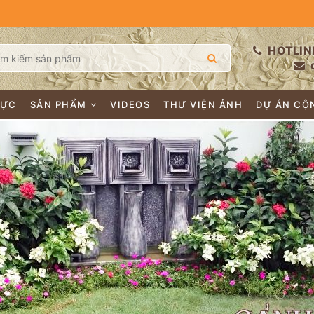
HOTLIN
LỰC
SẢN PHẨM
VIDEOS
THƯ VIỆN ẢNH
DỰ ÁN CỘ