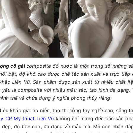
ợng cô gái
composite đổ nước là một trong số những s
nổi bật, độ khó cao được chế tác sản xuất và trực tiếp
khắc Liên Vũ. Sản phẩm được sản xuất từ nhiều chất liệ
 yếu là composite với nhiều màu sắc, tạo hình đa dạng. 
hình thể và chứa đựng ý nghĩa phong thủy riêng.
điêu khắc gia lão niên, thợ thi công tay nghề cao, sáng tạ
y CP Mỹ thuật Liên Vũ
không chỉ mang đến các sản ph
i đẹp, độ bền cao, đa dạng về mẫu mã. Mà còn nhận đắp 