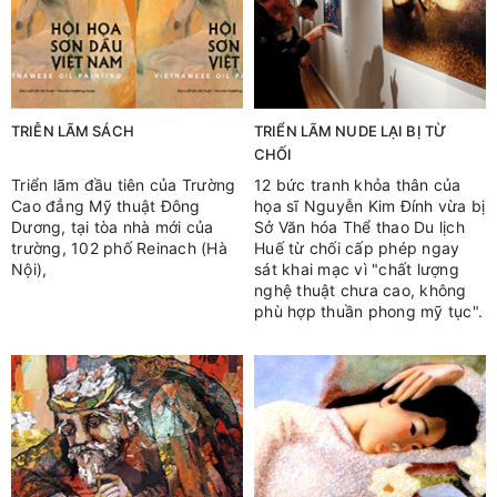
TRIỄN LÃM SÁCH
TRIỂN LÃM NUDE LẠI BỊ TỪ
CHỐI
Triển lãm đầu tiên của Trường
12 bức tranh khỏa thân của
Cao đẳng Mỹ thuật Đông
họa sĩ Nguyễn Kim Đính vừa bị
Dương, tại tòa nhà mới của
Sở Văn hóa Thể thao Du lịch
trường, 102 phố Reinach (Hà
Huế từ chối cấp phép ngay
Nội),
sát khai mạc vì "chất lượng
nghệ thuật chưa cao, không
phù hợp thuần phong mỹ tục".