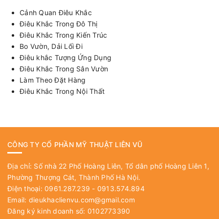
Cảnh Quan Điêu Khắc
Điêu Khắc Trong Đô Thị
Điêu Khắc Trong Kiến Trúc
Bo Vườn, Dải Lối Đi
Điêu khắc Tượng Ứng Dụng
Điêu Khắc Trong Sân Vườn
Làm Theo Đặt Hàng
Điêu Khắc Trong Nội Thất
CÔNG TY CỔ PHẦN MỸ THUẬT LIÊN VŨ
Địa chỉ: Số nhà 22 Phố Hoàng Liên, Tổ dân phố Hoàng Liên 1,
Phường Thượng Cát, Thành Phố Hà Nội.
Điện thoại: 0961.287.239 - 0913.574.894
Email:
dieukhaclienvu.com@gmail.com
Đăng ký kinh doanh số: 0102773390