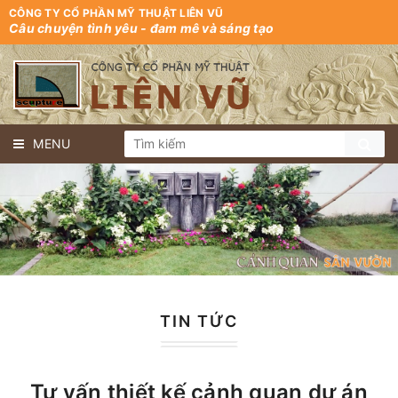
CÔNG TY CỔ PHẦN MỸ THUẬT LIÊN VŨ
Câu chuyện tình yêu - đam mê và sáng tạo
MENU
TIN TỨC
Tư vấn thiết kế cảnh quan dự án