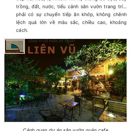
trồng, đất, nước, tiểu cảnh sân vườn trang trí...
phải có sự chuyển tiếp ăn khớp, không chênh
lệch quá lớn về màu sắc, chiều cao, khoảng
cách.
Cảnh quan dự án sân vườn quán cafe