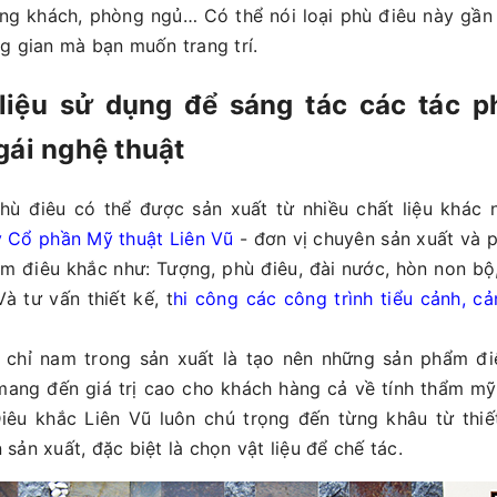
òng khách, phòng ngủ… Có thể nói loại phù điêu này gầ
g gian mà bạn muốn trang trí.
 liệu sử dụng để sáng tác các tác 
gái nghệ thuật
hù điêu có thể được sản xuất từ nhiều chất liệu khác 
 Cổ phần Mỹ thuật Liên Vũ
- đơn vị chuyên sản xuất và 
m điêu khắc như: Tượng, phù điêu, đài nước, hòn non bộ,
Và tư vấn thiết kế, t
hi công các công trình tiểu cảnh, c
 chỉ nam trong sản xuất là tạo nên những sản phẩm đi
mang đến giá trị cao cho khách hàng cả về tính thẩm mỹ 
iêu khắc Liên Vũ luôn chú trọng đến từng khâu từ thi
 sản xuất, đặc biệt là chọn vật liệu để chế tác.