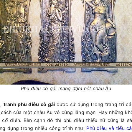
Phù điêu cô gái mang đậm nét châu Âu
m,
tranh phù điêu cô gái
được sử dụng trong trang trí c
cách của một châu Âu vô cùng lãng mạn. Hay những khô
t cổ điển. Bên cạnh đó thì phù điêu thiếu nữ cũng là s
ng dụng trong nhiều công trình như:
Phù điêu và tiểu c