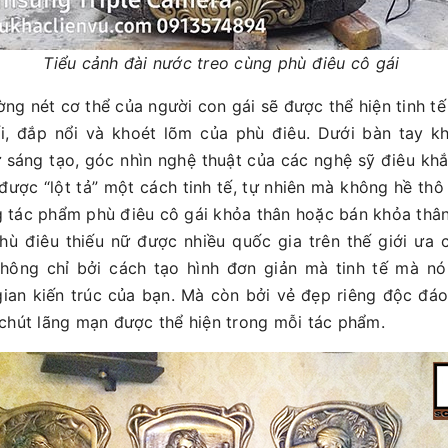
Tiểu cảnh đài nước treo cùng phù điêu cô gái
ng nét cơ thể của người con gái sẽ được thể hiện tinh tế
i, đắp nổi và khoét lõm của phù điêu. Dưới bàn tay kh
 sáng tạo, góc nhìn nghệ thuật của các nghệ sỹ điêu kh
được “lột tả” một cách tinh tế, tự nhiên mà không hề thô
 tác phẩm phù điêu cô gái khỏa thân hoặc bán khỏa thân
hù điêu thiếu nữ được nhiều quốc gia trên thế giới ưa
hông chỉ bởi cách tạo hình đơn giản mà tinh tế mà nó
ian kiến trúc của bạn. Mà còn bởi vẻ đẹp riêng độc đá
 chút lãng mạn được thể hiện trong mỗi tác phẩm.