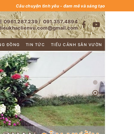
Câu chuyện tình yêu - đam mê và sáng tạo
E
0961.287.239
/
091.357.4894
dieukhaclienvu.com@gmail.com
NG ĐỒNG
TIN TỨC
TIỂU CẢNH SÂN VƯỜN