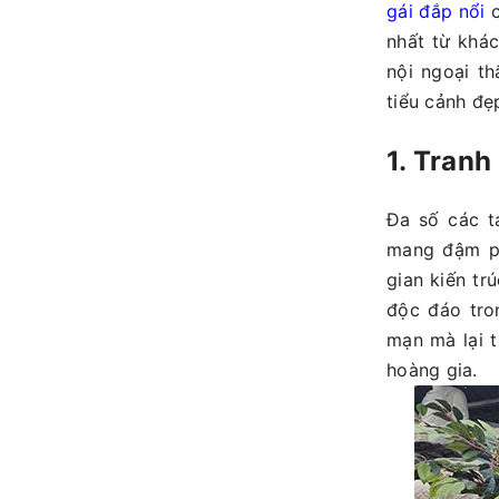
gái đắp nổi
nhất từ khác
nội ngoại t
tiểu cảnh đẹ
1. Tranh
Đa số các t
mang đậm ph
gian kiến tr
độc đáo tro
mạn mà lại t
hoàng gia.