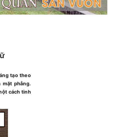
nữ
áng tạo theo
n mặt phẳng.
một cách tinh