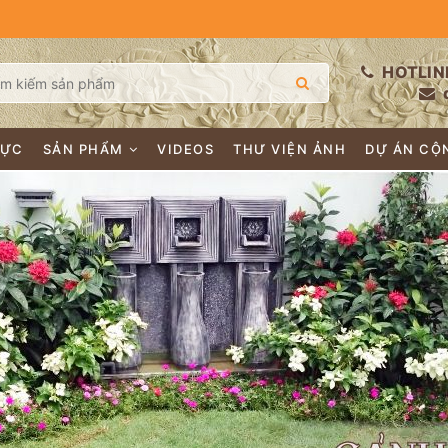
HOTLIN
LỰC
SẢN PHẨM
VIDEOS
THƯ VIỆN ẢNH
DỰ ÁN CỘ