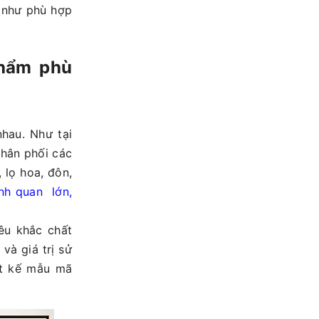
n như phù hợp
phẩm phù
nhau. Như tại
phân phối các
 lọ hoa, đôn,
ảnh quan lớn,
êu khắc chất
và giá trị sử
ết kế mẫu mã