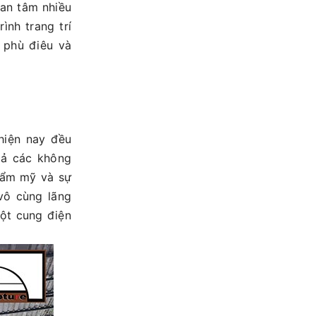
an tâm nhiều
ình trang trí
 phù điêu và
hiện nay đều
cả các không
thẩm mỹ và sự
vô cùng lãng
một cung điện