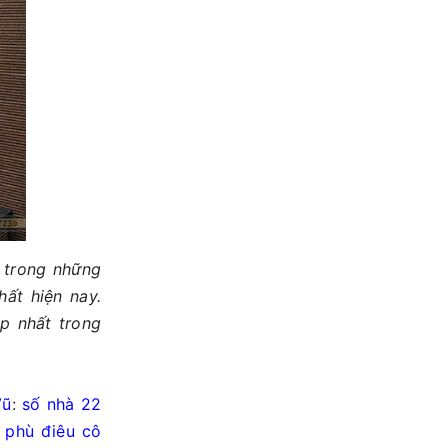
 trong những
hất hiện nay.
p nhất trong
Vũ
:
số nhà 22
h
phù điêu cô