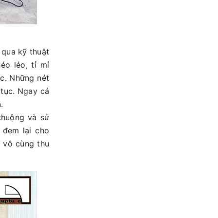
 qua kỹ thuật
éo léo, tỉ mỉ
ắc. Những nét
 tục. Ngay cả
.
 chuộng và sử
 đem lại cho
o vô cùng thu