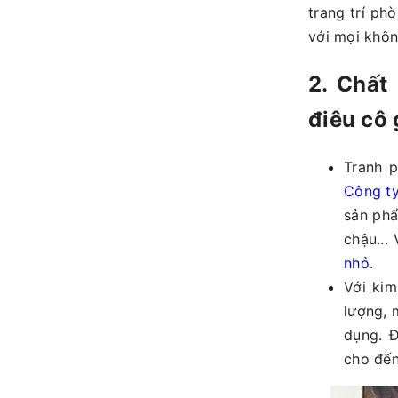
trang trí ph
với mọi khôn
2. Chất
điêu cô 
Tranh p
Công ty
sản phẩ
chậu... 
nhỏ
.
Với kim
lượng, 
dụng. Đ
cho đến