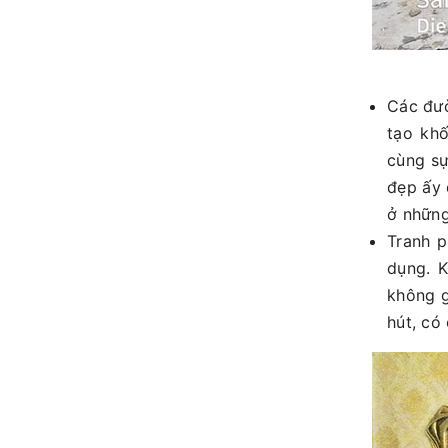
Các đườ
tạo khố
cùng sự
đẹp ấy 
ở những
Tranh p
dụng. K
không g
hút, có