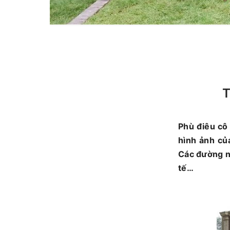
T
Phù điêu cô
hình ảnh củ
Các đường né
tế…