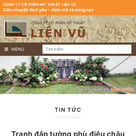
CÔNG TY CỔ PHẦN MỸ THUẬT LIÊN VŨ
Câu chuyện tình yêu - đam mê và sáng tạo
MENU
TIN TỨC
Tranh đắp tường phù điêu châu