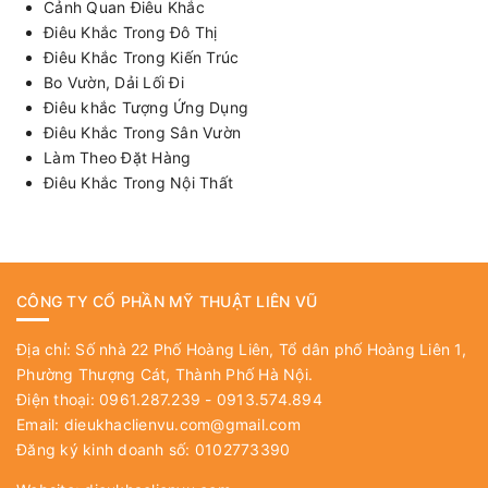
Cảnh Quan Điêu Khắc
Điêu Khắc Trong Đô Thị
Điêu Khắc Trong Kiến Trúc
Bo Vườn, Dải Lối Đi
Điêu khắc Tượng Ứng Dụng
Điêu Khắc Trong Sân Vườn
Làm Theo Đặt Hàng
Điêu Khắc Trong Nội Thất
CÔNG TY CỔ PHẦN MỸ THUẬT LIÊN VŨ
Địa chỉ: Số nhà 22 Phố Hoàng Liên, Tổ dân phố Hoàng Liên 1,
Phường Thượng Cát, Thành Phố Hà Nội.
Điện thoại: 0961.287.239 - 0913.574.894
Email:
dieukhaclienvu.com@gmail.com
Đăng ký kinh doanh số: 0102773390