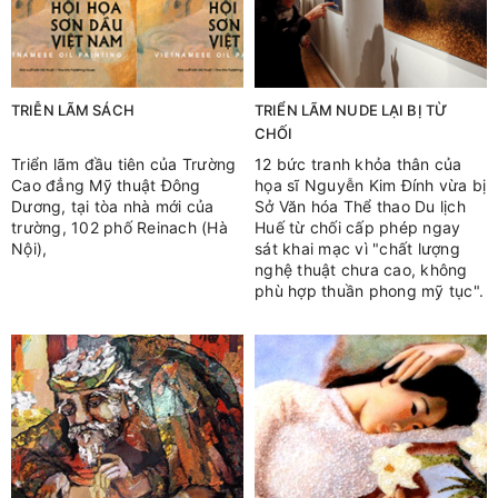
TRIỄN LÃM SÁCH
TRIỂN LÃM NUDE LẠI BỊ TỪ
CHỐI
Triển lãm đầu tiên của Trường
12 bức tranh khỏa thân của
Cao đẳng Mỹ thuật Đông
họa sĩ Nguyễn Kim Đính vừa bị
Dương, tại tòa nhà mới của
Sở Văn hóa Thể thao Du lịch
trường, 102 phố Reinach (Hà
Huế từ chối cấp phép ngay
Nội),
sát khai mạc vì "chất lượng
nghệ thuật chưa cao, không
phù hợp thuần phong mỹ tục".