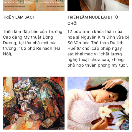
TRIỄN LÃM SÁCH
TRIỂN LÃM NUDE LẠI BỊ TỪ
CHỐI
Triển lãm đầu tiên của Trường
12 bức tranh khỏa thân của
Cao đẳng Mỹ thuật Đông
họa sĩ Nguyễn Kim Đính vừa bị
Dương, tại tòa nhà mới của
Sở Văn hóa Thể thao Du lịch
trường, 102 phố Reinach (Hà
Huế từ chối cấp phép ngay
Nội),
sát khai mạc vì "chất lượng
nghệ thuật chưa cao, không
phù hợp thuần phong mỹ tục".