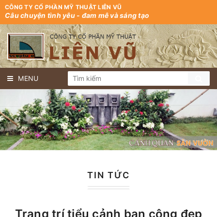
CÔNG TY CỔ PHẦN MỸ THUẬT LIÊN VŨ
Câu chuyện tình yêu - đam mê và sáng tạo
MENU
TIN TỨC
Trang trí tiểu cảnh ban công đẹp