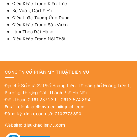
Điêu Khắc Trong Kiến Trúc
Bo Vườn, Dải Lối Đi
Điêu khắc Tượng Ứng Dụng
Điêu Khắc Trong Sân Vườn
Làm Theo Đặt Hàng
Điêu Khắc Trong Nội Thất
CÔNG TY CỔ PHẦN MỸ THUẬT LIÊN VŨ
Địa chỉ: Số nhà 22 Phố Hoàng Liên, Tổ dân phố Hoàng Liên 1,
Phường Thượng Cát, Thành Phố Hà Nội.
Điện thoại: 0961.287.239 - 0913.574.894
Email:
dieukhaclienvu.com@gmail.com
Đăng ký kinh doanh số: 0102773390
Website:
dieukhaclienvu.com