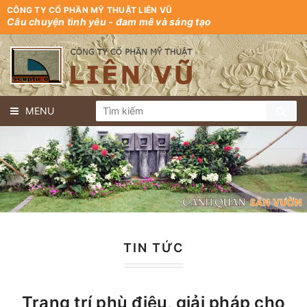
CÔNG TY CỔ PHẦN MỸ THUẬT LIÊN VŨ
Câu chuyện tình yêu - đam mê và sáng tạo
MENU
TIN TỨC
Trang trí phù điêu, giải pháp cho