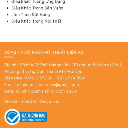
Điêu khắc Tượng Ứng Dụng
Điêu Khắc Trong Sân Vườn
Làm Theo Đặt Hàng
Điêu Khắc Trong Nội Thất
CÔNG TY CỔ PHẦN MỸ THUẬT LIÊN VŨ
Địa chỉ: Số nhà 22 Phố Hoàng Liên, Tổ dân phố Hoàng Liên 1,
Phường Thượng Cát, Thành Phố Hà Nội.
Điện thoại: 0961.287.239 - 0913.574.894
Email:
dieukhaclienvu.com@gmail.com
Đăng ký kinh doanh số: 0102773390
Website:
dieukhaclienvu.com