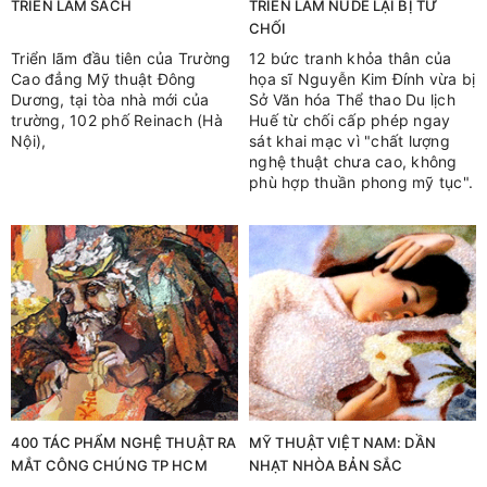
TRIỄN LÃM SÁCH
TRIỂN LÃM NUDE LẠI BỊ TỪ
CHỐI
Triển lãm đầu tiên của Trường
12 bức tranh khỏa thân của
Cao đẳng Mỹ thuật Đông
họa sĩ Nguyễn Kim Đính vừa bị
Dương, tại tòa nhà mới của
Sở Văn hóa Thể thao Du lịch
trường, 102 phố Reinach (Hà
Huế từ chối cấp phép ngay
Nội),
sát khai mạc vì "chất lượng
nghệ thuật chưa cao, không
phù hợp thuần phong mỹ tục".
400 TÁC PHẨM NGHỆ THUẬT RA
MỸ THUẬT VIỆT NAM: DẦN
MẮT CÔNG CHÚNG TP HCM
NHẠT NHÒA BẢN SẮC