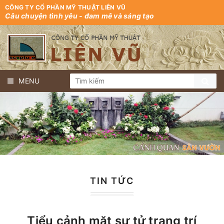
CÔNG TY CỔ PHẦN MỸ THUẬT LIÊN VŨ
Câu chuyện tình yêu - đam mê và sáng tạo
MENU
TIN TỨC
Tiểu cảnh mặt sư tử trang trí