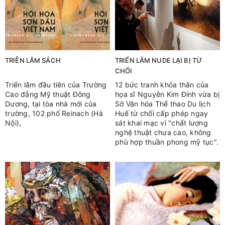
TRIỄN LÃM SÁCH
TRIỂN LÃM NUDE LẠI BỊ TỪ
CHỐI
Triển lãm đầu tiên của Trường
12 bức tranh khỏa thân của
Cao đẳng Mỹ thuật Đông
họa sĩ Nguyễn Kim Đính vừa bị
Dương, tại tòa nhà mới của
Sở Văn hóa Thể thao Du lịch
trường, 102 phố Reinach (Hà
Huế từ chối cấp phép ngay
Nội),
sát khai mạc vì "chất lượng
nghệ thuật chưa cao, không
phù hợp thuần phong mỹ tục".