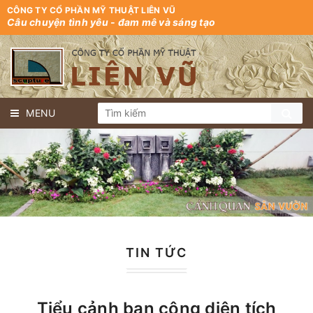
CÔNG TY CỔ PHẦN MỸ THUẬT LIÊN VŨ
Câu chuyện tình yêu - đam mê và sáng tạo
MENU
TIN TỨC
Tiểu cảnh ban công diện tích