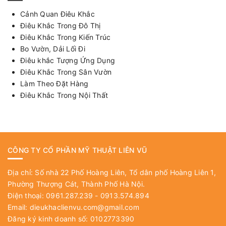
Cảnh Quan Điêu Khắc
Điêu Khắc Trong Đô Thị
Điêu Khắc Trong Kiến Trúc
Bo Vườn, Dải Lối Đi
Điêu khắc Tượng Ứng Dụng
Điêu Khắc Trong Sân Vườn
Làm Theo Đặt Hàng
Điêu Khắc Trong Nội Thất
CÔNG TY CỔ PHẦN MỸ THUẬT LIÊN VŨ
Địa chỉ: Số nhà 22 Phố Hoàng Liên, Tổ dân phố Hoàng Liên 1,
Phường Thượng Cát, Thành Phố Hà Nội.
Điện thoại: 0961.287.239 - 0913.574.894
Email:
dieukhaclienvu.com@gmail.com
Đăng ký kinh doanh số: 0102773390