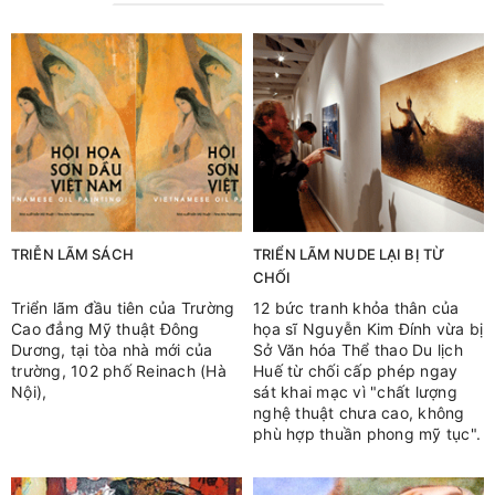
TRIỄN LÃM SÁCH
TRIỂN LÃM NUDE LẠI BỊ TỪ
CHỐI
Triển lãm đầu tiên của Trường
12 bức tranh khỏa thân của
Cao đẳng Mỹ thuật Đông
họa sĩ Nguyễn Kim Đính vừa bị
Dương, tại tòa nhà mới của
Sở Văn hóa Thể thao Du lịch
trường, 102 phố Reinach (Hà
Huế từ chối cấp phép ngay
Nội),
sát khai mạc vì "chất lượng
nghệ thuật chưa cao, không
phù hợp thuần phong mỹ tục".