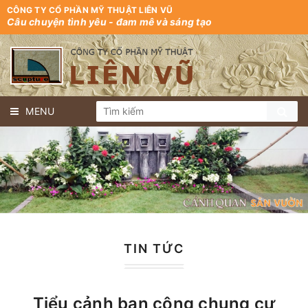
CÔNG TY CỔ PHẦN MỸ THUẬT LIÊN VŨ
Câu chuyện tình yêu - đam mê và sáng tạo
MENU
TIN TỨC
Tiểu cảnh ban công chung cư