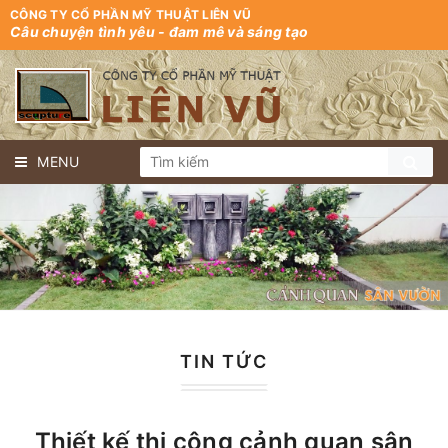
CÔNG TY CỔ PHẦN MỸ THUẬT LIÊN VŨ
Câu chuyện tình yêu - đam mê và sáng tạo
MENU
TIN TỨC
Thiết kế thi công cảnh quan sân