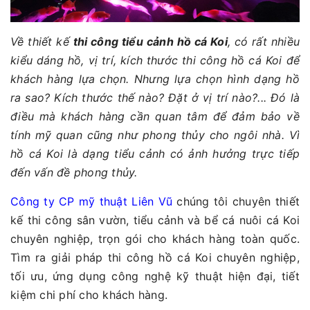
Về thiết kế
thi công tiểu cảnh hồ cá Koi
, có rất nhiều
kiểu dáng hồ, vị trí, kích thước thi công hồ cá Koi để
khách hàng lựa chọn. Nhưng lựa chọn hình dạng hồ
ra sao? Kích thước thế nào? Đặt ở vị trí nào?... Đó là
điều mà khách hàng cần quan tâm để đảm bảo về
tính mỹ quan cũng như phong thủy cho ngôi nhà. Vì
hồ cá Koi là dạng tiểu cảnh có ảnh hưởng trực tiếp
đến vấn đề phong thủy.
Công ty CP mỹ thuật Liên Vũ
chúng tôi chuyên thiết
kế thi công sân vườn, tiểu cảnh và bể cá nuôi cá Koi
chuyên nghiệp, trọn gói cho khách hàng toàn quốc.
Tìm ra giải pháp thi công hồ cá Koi chuyên nghiệp,
tối ưu, ứng dụng công nghệ kỹ thuật hiện đại, tiết
kiệm chi phí cho khách hàng.