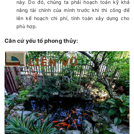
này. Do đó, chúng ta phải hoạch toán kỹ khả
năng tài chính của mình trước khi thi công để
lên kế hoạch chi phí, tính toán xây dựng cho
phù hợp.
Căn cứ yếu tố phong thủy: