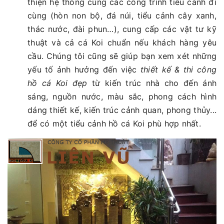
thiện hệ thống cùng các công trình tiểu cảnh đi
cùng (hòn non bộ, đá núi, tiểu cảnh cây xanh,
thác nước, đài phun…), cung cấp các vật tư kỹ
thuật và cả cá Koi chuẩn nếu khách hàng yêu
cầu. Chúng tôi cũng sẽ giúp bạn xem xét những
yếu tố ảnh hưởng đến việc
thiết kế & thi công
hồ cá Koi đẹp
từ kiến trúc nhà cho đến ánh
sáng, nguồn nước, màu sắc, phong cách hình
dáng thiết kế, kiến trúc cảnh quan, phong thủy...
để có một tiểu cảnh hồ cá Koi phù hợp nhất.