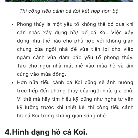
Thi công tiểu cảnh cá Koi kết hợp non bộ
Phong thủy là một yếu tố không thể bỏ qua khi
cần nhắc xây dựng hồ/ bể cá Koi. Việc xây
dựng như thế nào cho phù hợp với không gian
chung của ngôi nhà để vừa tiện lợi cho việc
ngắm cảnh vừa đảm bảo yếu tố phong thủy.
Tạo cho ngôi nhà mát mẻ vào mùa hè và ấm
cúng vào mùa đông.
Hơn nữa tiểu cảnh cá Koi cũng sẽ ảnh hưởng
trực tiếp đến phong thủy của ngôi nhà, gia chủ.
Vì thế mà hãy tìm hiểu kỹ cũng như nghe tư vấn
kỹ lưỡng trước khi thiết kế, thi công tiểu cảnh
hồ cá Koi trong không gian sống nhé.
4.Hình dạng hồ cá Koi.