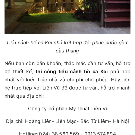
Tiểu cảnh bể cá Koi nhỏ kết hợp đài phun nước gầm
cầu thang
Nếu bạn còn băn khoăn, thắc mắc cần tư vấn, hỗ trợ
để thiết kế,
thi công tiểu cảnh hồ cá Koi
phù hợp
nhất với kiến trúc nhà và chi phí cho phép. Hãy liên
hệ trực tiếp với Liên Vũ để được tư vấn, hỗ trợ nhanh
nhất qua địa chỉ:
Công ty cổ phần Mỹ thuật Liên Vũ
Địa chỉ: Hoàng Liên- Liên Mạc- Bắc Từ Liêm- Hà Nội
Hotline:(024) 38.560.569 - 0913.574.894