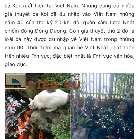
cá Koi xuất hiện tại Việt Nam. Nhưng cũng có nhiều
giả thuyết cá Koi đã du nhập vào Việt Nam những
năm 40 của thế kỷ 20 khi đội quân xâm lược Nhật
chiếm đóng Đông Dương. Còn giả thuyết thứ 2 đó là
loài cá này được du nhập về Việt Nam trong những
năm 90. Thời điểm mà quan hệ Việt Nhật phát triển
trên nhiều lĩnh vực, đặc biệt nhất là lĩnh vực văn hóa,
giáo dục.