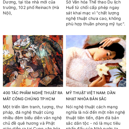
Dương, tại tòa nhà mới của
Sở Văn hóa Thể thao Du lịch
trường, 102 phố Reinach (Hà
Huế từ chối cấp phép ngay
Nội),
sát khai mạc vì "chất lượng
nghệ thuật chưa cao, không
phù hợp thuần phong mỹ tục".
400 TÁC PHẨM NGHỆ THUẬT RA
MỸ THUẬT VIỆT NAM: DẦN
MẮT CÔNG CHÚNG TP HCM
NHẠT NHÒA BẢN SẮC
Một triển lãm tranh, tượng, thư
Nói nghệ thuật cách mạng
pháp, đá nghệ thuật cùng
nghĩa là nói đến một nền nghệ
nhiều đêm biểu diễn văn nghệ
thuật tiên tiến, đậm đà bản
chủ đề quê hương và Phật
sắc dân tộc - nó là mục tiêu
giáo diễn ra tại Cung văn hóa
phấn đấu của Nhà nước ta