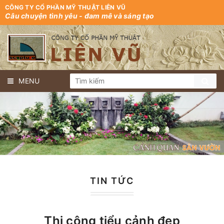
CÔNG TY CỔ PHẦN MỸ THUẬT LIÊN VŨ
Câu chuyện tình yêu - đam mê và sáng tạo
MENU
TIN TỨC
Thi công tiểu cảnh đẹp