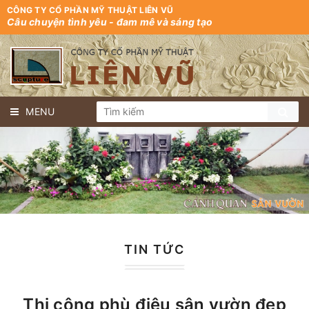
CÔNG TY CỔ PHẦN MỸ THUẬT LIÊN VŨ
Câu chuyện tình yêu - đam mê và sáng tạo
MENU
TIN TỨC
Thi công phù điêu sân vườn đẹp