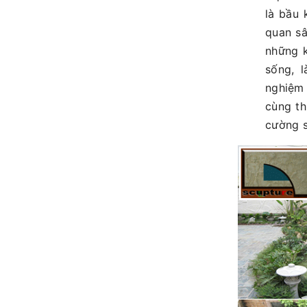
là bầu
quan sân
những k
sống, l
nghiệm 
cùng thi
cường s