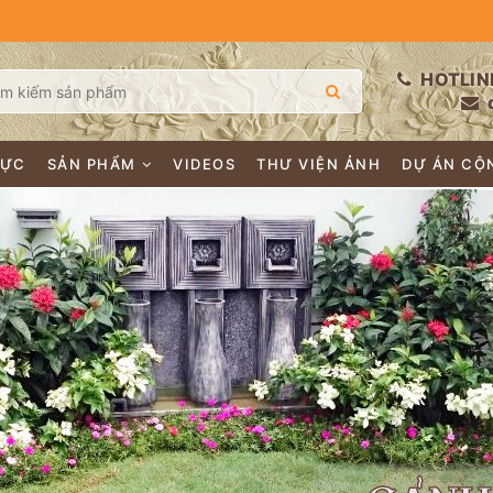
HOTLIN
LỰC
SẢN PHẨM
VIDEOS
THƯ VIỆN ẢNH
DỰ ÁN CỘ