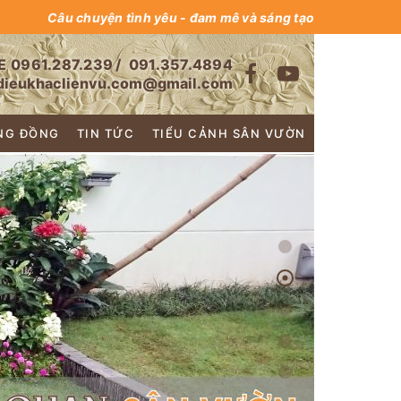
Câu chuyện tình yêu - đam mê và sáng tạo
E
0961.287.239
/
091.357.4894
dieukhaclienvu.com@gmail.com
NG ĐỒNG
TIN TỨC
TIỂU CẢNH SÂN VƯỜN