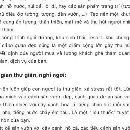
 hồ nước, núi đá, lối đi, hay các sản phẩm trang trí (tươ
ù điêu ốp tường, tượng, đèn vườn, ...). Tạo nên một kh
 cùng ấn tượng, thân thiện, mát mẻ và thu hút người nhì
́ thăm.
c công trình nghỉ dưỡng, khu sinh thái, resort, khu chung 
ế cảnh quan đẹp
cũng là một điểm cộng lớn gây thu hú
ết định của người mua và lượng khách ghé tham quan,
an, dịch vụ của bạn.
gian thư giãn, nghỉ ngơi:
ên luôn giúp con người ta thư giãn, xả stress rất tốt. Lúc 
̀a mình vào cảnh sân vườn đẹp, cảnh quan dự án sân vươ
nh thiên nhiên với cây xanh, hoa lá, tiếng chim hót mỗi s
 nhẹ, tiếng nước chảy êm tai... Là một "liều thuốc" tuyệt
 hồn của bạn.
́t kế sân vườn với cây xảnh, hồ cá, các tiểu cảnh sân vươ