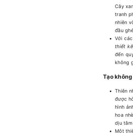
Cây xanh,
tranh ph
nhiên vô
đầu ghe
Với cá
thiết k
đến quy
không gi
Tạo không 
Thiên nhi
được ho
hình ả
hoa nhè
dịu tâm
Một thiê