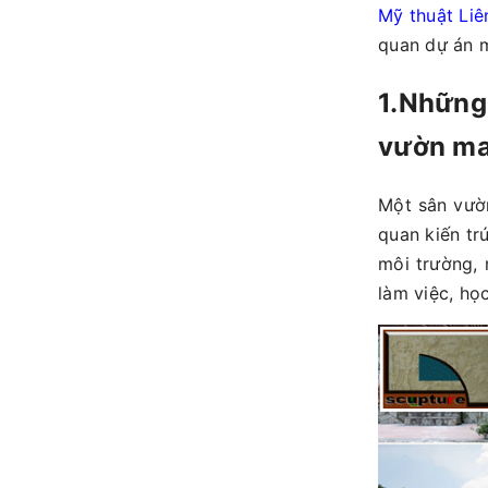
Mỹ thuật Liê
quan dự án 
1.Những 
vườn man
Một sân vườ
quan kiến tr
môi trường, 
làm việc, họ