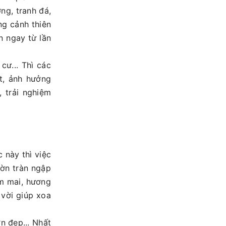
̣ng, tranh đá,
ung cảnh thiên
n ngay từ lần
cư... Thì các
t, ảnh hưởng
 trải nghiệm
này thì việc
̀n tràn ngập
ớm mai, hương
 vời giúp xoa
̀n đẹp... Nhất