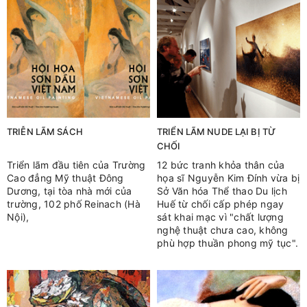
TRIỄN LÃM SÁCH
TRIỂN LÃM NUDE LẠI BỊ TỪ
CHỐI
Triển lãm đầu tiên của Trường
12 bức tranh khỏa thân của
Cao đẳng Mỹ thuật Đông
họa sĩ Nguyễn Kim Đính vừa bị
Dương, tại tòa nhà mới của
Sở Văn hóa Thể thao Du lịch
trường, 102 phố Reinach (Hà
Huế từ chối cấp phép ngay
Nội),
sát khai mạc vì "chất lượng
nghệ thuật chưa cao, không
phù hợp thuần phong mỹ tục".