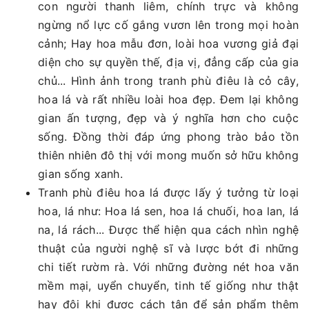
con người thanh liêm, chính trực và không
ngừng nổ lực cố gắng vươn lên trong mọi hoàn
cảnh; Hay hoa mẫu đơn, loài hoa vương giả đại
diện cho sự quyền thế, địa vị, đẳng cấp của gia
chủ... Hình ảnh trong tranh phù điêu là cỏ cây,
hoa lá và rất nhiều loài hoa đẹp. Đem lại không
gian ấn tượng, đẹp và ý nghĩa hơn cho cuộc
sống. Đồng thời đáp ứng phong trào bảo tồn
thiên nhiên đô thị với mong muốn sở hữu không
gian sống xanh.
Tranh phù điêu hoa lá được lấy ý tưởng từ loại
hoa, lá như: Hoa lá sen, hoa lá chuối, hoa lan, lá
na, lá rách... Được thể hiện qua cách nhìn nghệ
thuật của người nghệ sĩ và lược bớt đi những
chi tiết rườm rà. Với những đường nét hoa văn
mềm mại, uyển chuyển, tinh tế giống như thật
hay đôi khi được cách tân để sản phẩm thêm