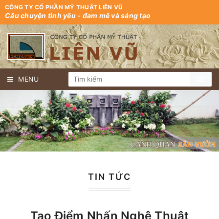
CÔNG TY CỔ PHẦN MỸ THUẬT LIÊN VŨ
Câu chuyện tình yêu - đam mê và sáng tạo
MENU
TIN TỨC
Tạo Điểm Nhấn Nghệ Thuật