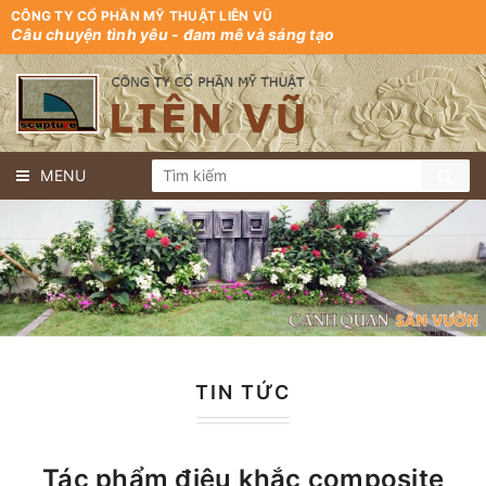
CÔNG TY CỔ PHẦN MỸ THUẬT LIÊN VŨ
Câu chuyện tình yêu - đam mê và sáng tạo
MENU
TIN TỨC
Tác phẩm điêu khắc composite