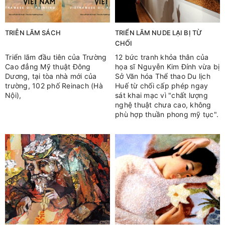
TRIỄN LÃM SÁCH
TRIỂN LÃM NUDE LẠI BỊ TỪ
CHỐI
Triển lãm đầu tiên của Trường
12 bức tranh khỏa thân của
Cao đẳng Mỹ thuật Đông
họa sĩ Nguyễn Kim Đính vừa bị
Dương, tại tòa nhà mới của
Sở Văn hóa Thể thao Du lịch
trường, 102 phố Reinach (Hà
Huế từ chối cấp phép ngay
Nội),
sát khai mạc vì "chất lượng
nghệ thuật chưa cao, không
phù hợp thuần phong mỹ tục".