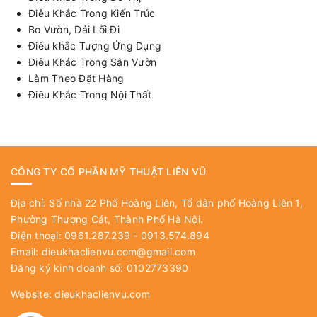
Điêu Khắc Trong Kiến Trúc
Bo Vườn, Dải Lối Đi
Điêu khắc Tượng Ứng Dụng
Điêu Khắc Trong Sân Vườn
Làm Theo Đặt Hàng
Điêu Khắc Trong Nội Thất
CÔNG TY CỔ PHẦN MỸ THUẬT LIÊN VŨ
Địa chỉ: Số nhà 22 Phố Hoàng Liên, Tổ dân phố Hoàng Liên 1,
Phường Thượng Cát, Thành Phố Hà Nội.
Điện thoại: 0961.287.239 - 0913.574.894
Email:
dieukhaclienvu.com@gmail.com
Đăng ký kinh doanh số: 0102773390
Website:
dieukhaclienvu.com