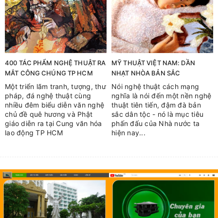
400 TÁC PHẨM NGHỆ THUẬT RA
MỸ THUẬT VIỆT NAM: DẦN
MẮT CÔNG CHÚNG TP HCM
NHẠT NHÒA BẢN SẮC
Một triển lãm tranh, tượng, thư
Nói nghệ thuật cách mạng
pháp, đá nghệ thuật cùng
nghĩa là nói đến một nền nghệ
nhiều đêm biểu diễn văn nghệ
thuật tiên tiến, đậm đà bản
chủ đề quê hương và Phật
sắc dân tộc - nó là mục tiêu
giáo diễn ra tại Cung văn hóa
phấn đấu của Nhà nước ta
lao động TP HCM
hiện nay...