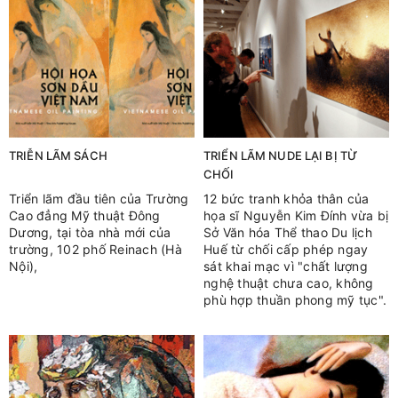
TRIỄN LÃM SÁCH
TRIỂN LÃM NUDE LẠI BỊ TỪ
CHỐI
Triển lãm đầu tiên của Trường
12 bức tranh khỏa thân của
Cao đẳng Mỹ thuật Đông
họa sĩ Nguyễn Kim Đính vừa bị
Dương, tại tòa nhà mới của
Sở Văn hóa Thể thao Du lịch
trường, 102 phố Reinach (Hà
Huế từ chối cấp phép ngay
Nội),
sát khai mạc vì "chất lượng
nghệ thuật chưa cao, không
phù hợp thuần phong mỹ tục".