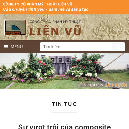
CÔNG TY CỔ PHẦN MỸ THUẬT LIÊN VŨ
Câu chuyện tình yêu - đam mê và sáng tạo
MENU
TIN TỨC
Sự vượt trội của composite