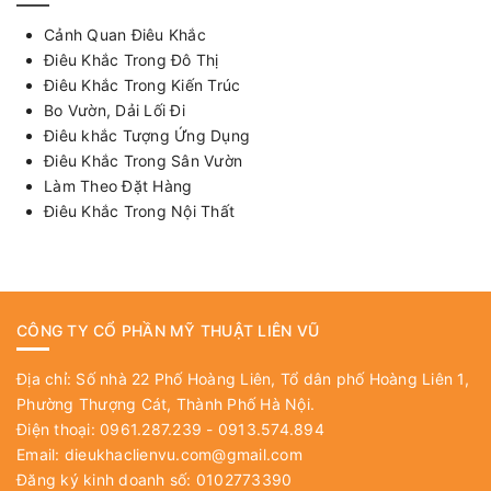
Cảnh Quan Điêu Khắc
Điêu Khắc Trong Đô Thị
Điêu Khắc Trong Kiến Trúc
Bo Vườn, Dải Lối Đi
Điêu khắc Tượng Ứng Dụng
Điêu Khắc Trong Sân Vườn
Làm Theo Đặt Hàng
Điêu Khắc Trong Nội Thất
CÔNG TY CỔ PHẦN MỸ THUẬT LIÊN VŨ
Địa chỉ: Số nhà 22 Phố Hoàng Liên, Tổ dân phố Hoàng Liên 1,
Phường Thượng Cát, Thành Phố Hà Nội.
Điện thoại: 0961.287.239 - 0913.574.894
Email:
dieukhaclienvu.com@gmail.com
Đăng ký kinh doanh số: 0102773390