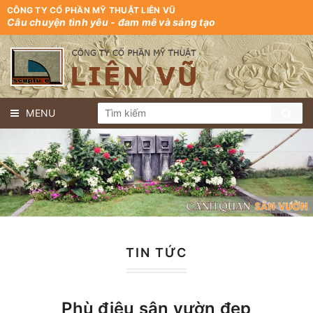
CÔNG TY CỔ PHẦN MỸ THUẬT LIÊN VŨ
Câu chuyện tình yêu - đam mê và sáng tạo
MENU
TIN TỨC
Phù điêu sân vườn đẹp