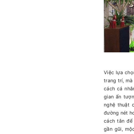
Việc lựa chọ
trang trí, m
cách cá nhâ
gian ấn tượ
nghệ thuật 
đường nét ho
cách tân để
gần gũi, mộ