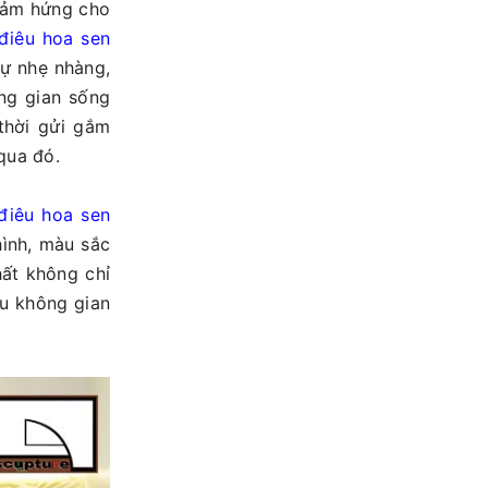
 cảm hứng cho
điêu hoa sen
sự nhẹ nhàng,
ng gian sống
thời gửi gắm
qua đó.
điêu hoa sen
hình, màu sắc
hất không chỉ
ều không gian