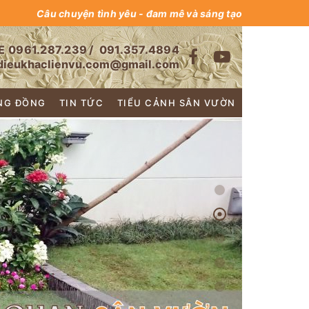
Câu chuyện tình yêu - đam mê và sáng tạo
E
0961.287.239
/
091.357.4894
dieukhaclienvu.com@gmail.com
NG ĐỒNG
TIN TỨC
TIỂU CẢNH SÂN VƯỜN