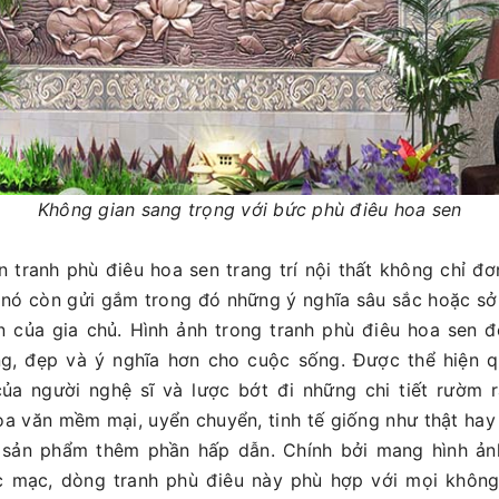
Không gian sang trọng với bức phù điêu hoa sen
n tranh phù điêu hoa sen trang trí nội thất không chỉ đơ
à nó còn gửi gắm trong đó những ý nghĩa sâu sắc hoặc sở
n của gia chủ. Hình ảnh trong tranh phù điêu hoa sen đ
ng, đẹp và ý nghĩa hơn cho cuộc sống. Được thể hiện q
của người nghệ sĩ và lược bớt đi những chi tiết rườm r
a văn mềm mại, uyển chuyển, tinh tế giống như thật hay
 sản phẩm thêm phần hấp dẫn. Chính bởi mang hình ảnh
c mạc, dòng tranh phù điêu này phù hợp với mọi không