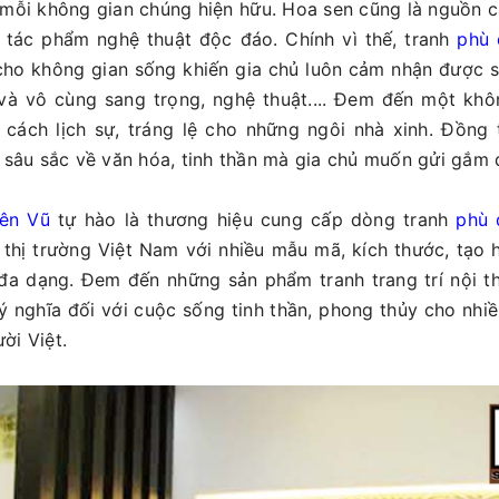
 mỗi không gian chúng hiện hữu. Hoa sen cũng là nguồn
 tác phẩm nghệ thuật độc đáo. Chính vì thế, tranh
phù 
 cho không gian sống khiến gia chủ luôn cảm nhận được 
 và vô cùng sang trọng, nghệ thuật.... Đem đến một khô
cách lịch sự, tráng lệ cho những ngôi nhà xinh. Đồng 
ị sâu sắc về văn hóa, tinh thần mà gia chủ muốn gửi gắm 
iên Vũ
tự hào là thương hiệu cung cấp dòng tranh
phù 
 thị trường Việt Nam với nhiều mẫu mã, kích thước, tạo 
 đa dạng. Đem đến những sản phẩm tranh trang trí nội t
 nghĩa đối với cuộc sống tinh thần, phong thủy cho nhi
ời Việt.