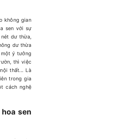
ho không gian
a sen với sự
 nét dư thừa,
hông dư thừa
 một ý tưởng
ườn, thì việc
ội thất... Là
iên trong gia
ột cách nghệ
u hoa sen