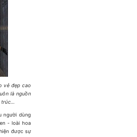
ho vẻ đẹp cao
luôn là nguồn
n trúc…
u người dùng
en - loài hoa
 hiện được sự