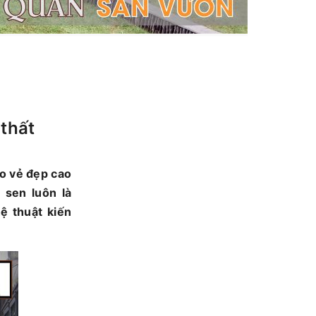
 thất
ho vẻ đẹp cao
 sen luôn là
ệ thuật kiến