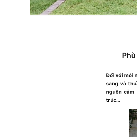
Phù 
Đối với mỗi 
sang và thu
nguồn cảm h
trúc…