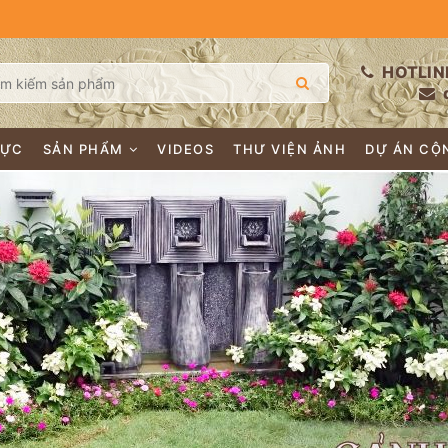
HOTLIN
LỰC
SẢN PHẨM
VIDEOS
THƯ VIỆN ẢNH
DỰ ÁN CỘ