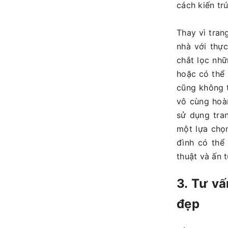
cách kiến tr
Thay vì tran
nhà với thự
chắt lọc nhữ
hoặc có thể
cũng không 
vô cùng hoàn
sử dụng tran
một lựa chọn
đình có thể
thuật và ấn 
3. Tư vấ
đẹp