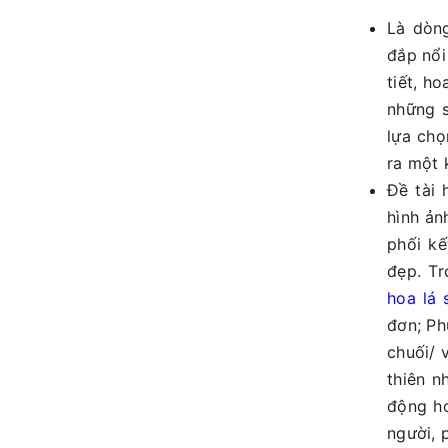
Là dò
đắp nổi
tiết, h
những s
lựa chọ
ra một 
Đề tài 
hình ản
phối kế
đẹp. Tr
hoa lá 
đơn; Ph
chuối/ 
thiên n
động hơ
người, 