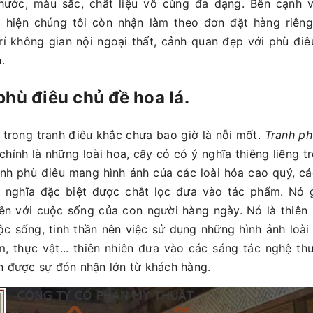
thước, màu sắc, chất liệu vô cùng đa dạng. Bên cạnh v
 hiện chúng tôi còn nhận làm theo đơn đặt hàng riêng,
rí không gian nội ngoại thất, cảnh quan đẹp với phù đi
.
phù điêu chủ đề hoa lá.
á trong tranh điêu khắc chưa bao giờ là nỗi mốt.
Tranh ph
chính là những loài hoa, cây cỏ có ý nghĩa thiêng liêng t
anh phù điêu mang hình ảnh của các loài hóa cao quý, cá
 nghĩa đặc biệt được chắt lọc đưa vào tác phẩm. Nó g
iền với cuộc sống của con người hàng ngày. Nó là thiên 
c sống, tinh thần nên việc sử dụng những hình ảnh loài 
 thực vật... thiên nhiên đưa vào các sáng tác nghệ th
n được sự đón nhận lớn từ khách hàng.