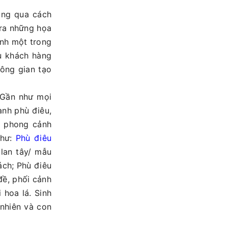
ông qua cách
 ra những họa
ành một trong
u khách hàng
ông gian tạo
 Gần như mọi
anh phù điêu,
h phong cảnh
như:
Phù điêu
 lan tây/ mẫu
ách; Phù điêu
đề, phối cảnh
 hoa lá. Sinh
nhiên và con