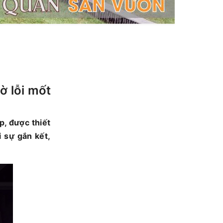
ờ lỗi mốt
p, được thiết
 sự gắn kết,