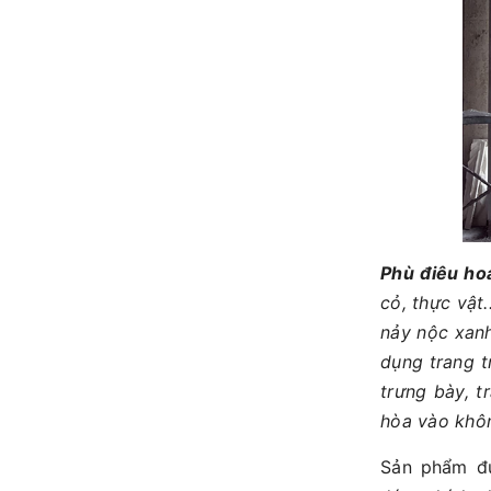
Phù điêu hoa
cỏ, thực vật.
nảy nộc xan
dụng trang t
trưng bày, t
hòa vào khôn
Sản phẩm đ