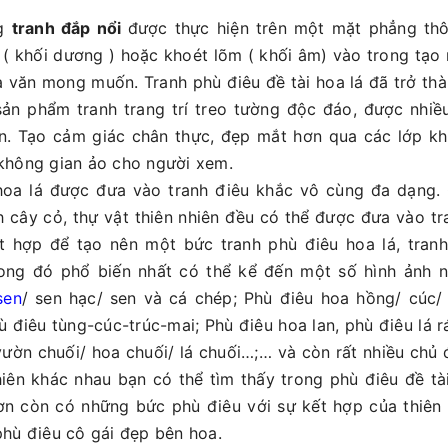
ng
tranh đắp nổi
được thực hiện trên một mặt phẳng th
 ( khối dương ) hoặc khoét lõm ( khối âm) vào trong tạo
oa văn mong muốn. Tranh phù điêu đề tài hoa lá đã trở th
ản phẩm tranh trang trí treo tường độc đáo, được nhiề
n. Tạo cảm giác chân thực, đẹp mắt hơn qua các lớp kh
không gian ảo cho người xem.
hoa lá được đưa vào tranh điêu khắc vô cùng đa dạng.
h cây cỏ, thự vật thiên nhiên đều có thể được đưa vào tr
t hợp để tạo nên một bức tranh phù điêu hoa lá, tran
ong đó phổ biến nhất có thể kể đến một số hình ảnh 
sen
/ sen hạc/ sen và cá chép; Phù điêu hoa hồng/ cúc/
ù điêu tùng-cúc-trúc-mai; Phù điêu hoa lan, phù điêu lá r
vườn chuối/ hoa chuối/ lá chuối…;… và còn rất nhiều chủ 
hiên khác nhau bạn có thể tìm thấy trong phù điêu đề tài
n còn có những bức phù điêu với sự kết hợp của thiên 
phù điêu cô gái đẹp bên hoa.