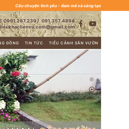
Câu chuyện tình yêu - đam mê và sáng tạo
E
0961.287.239
/
091.357.4894
dieukhaclienvu.com@gmail.com
NG ĐỒNG
TIN TỨC
TIỂU CẢNH SÂN VƯỜN