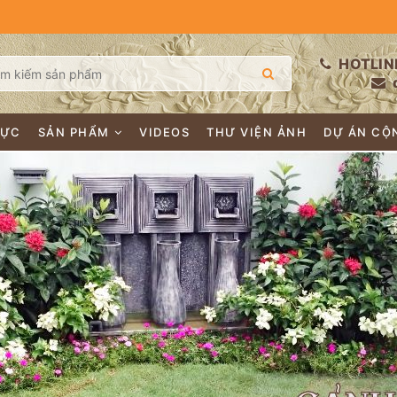
HOTLIN
LỰC
SẢN PHẨM
VIDEOS
THƯ VIỆN ẢNH
DỰ ÁN CỘ