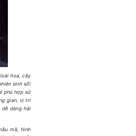
loài hoa, cây
nhiên sinh sổi
ỉ phù hợp sử
 gian, vị trí
, dễ dàng hài
ẫu mã, hình