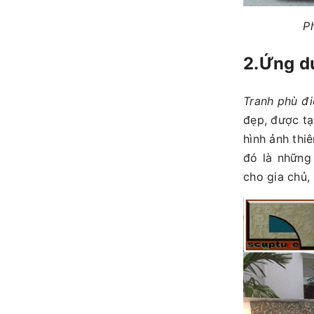
P
2.Ứng dụ
Tranh phù đi
đẹp, được tạ
hình ảnh thi
đó là những 
cho gia chủ,