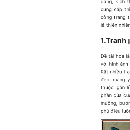
dáng, kích 
cung cấp thì
công trang t
lá thiên nhiên
1.Tranh 
Đề tài hoa l
với hình ảnh 
Rất nhiều tr
đẹp, mang ý
thuộc, gắn l
phần của cuộ
muông, bướm,
phù điêu luô