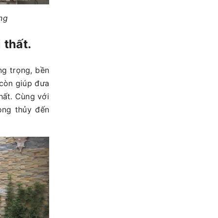
ng
 thất.
g trọng, bền
 còn giúp đưa
hất. Cùng với
hong thủy đến