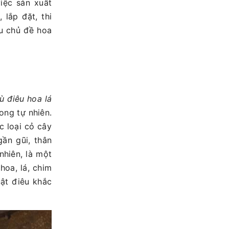
iệc sản xuất
 lắp đặt, thi
êu chủ đề hoa
ù điêu hoa lá
rong tự nhiên.
c loại cỏ cây
ần gũi, thân
nhiên, là một
hoa, lá, chim
uật điêu khắc