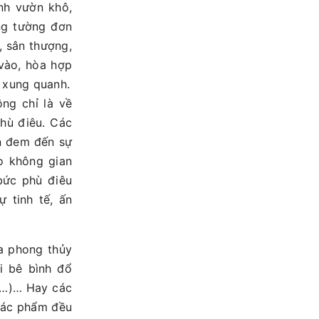
nh vườn khô,
ng tường đơn
, sân thượng,
vào, hòa hợp
t xung quanh.
ng chỉ là về
hù điêu. Các
ôn đem đến sự
ho không gian
bức phù điêu
 tinh tế, ấn
a phong thủy
i bê bình đổ
n,…)… Hay các
 tác phẩm đều