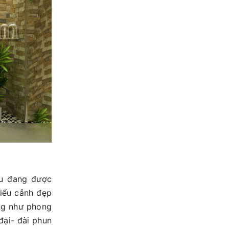
ều đang được
tiểu cảnh đẹp
ọng như phong
đại- đài phun