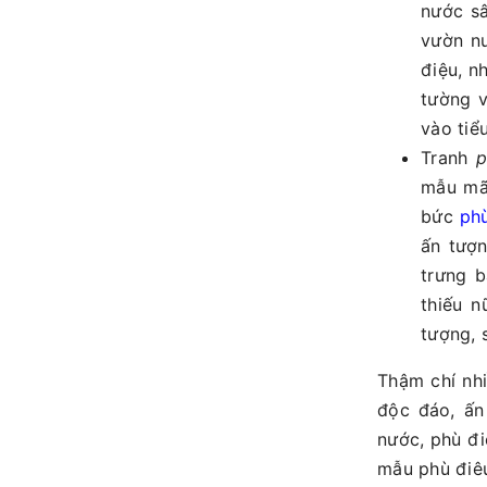
nước sâ
vườn nư
điệu, n
tường v
vào tiể
Tranh
p
mẫu mã,
bức
phù
ấn tượn
trưng b
thiếu n
tượng, 
Thậm chí nh
độc đáo, ấn
nước, phù đi
mẫu phù điêu