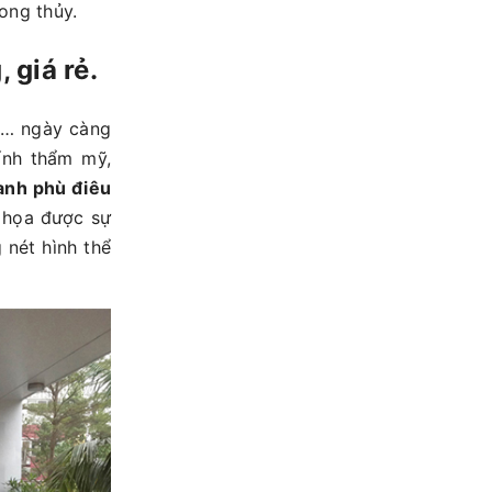
ong thủy.
 giá rẻ.
nh… ngày càng
ính thẩm mỹ,
anh phù điêu
c họa được sự
 nét hình thể