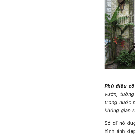
Phù điêu cô
vườn, tường
trong nước m
không gian s
Sở dĩ nó đư
hình ảnh đẹ