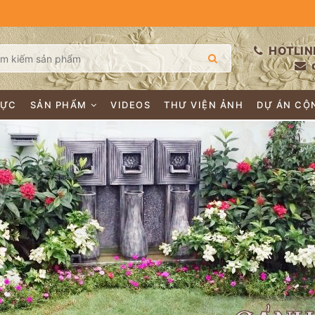
HOTLIN
LỰC
SẢN PHẨM
VIDEOS
THƯ VIỆN ẢNH
DỰ ÁN CỘ