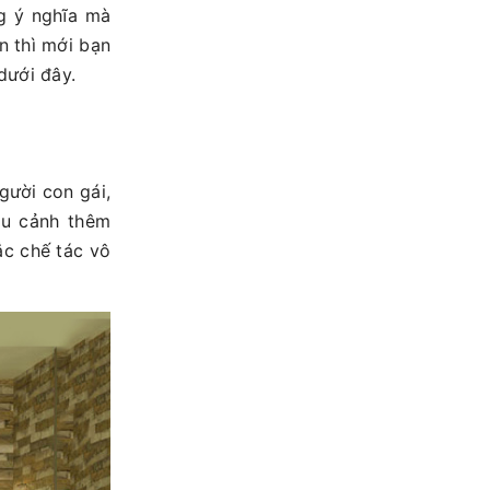
g ý nghĩa mà
n thì mới bạn
ưới đây.
gười con gái,
ểu cảnh thêm
c chế tác vô