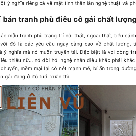
t ý nghĩa riêng cả về mặt tinh thần lẫn nghệ thuật và ph
ỉ bán tranh phù điêu cô gái chất lượng,
ác mẫu tranh phù trang trí nội thất, ngoại thất, tiểu cả
 với đó là các yêu cầu ngày càng cao về chất lượng, t
à ý nghĩa mà nó muốn truyền tải. Đặc biệt là với dòng
tr
điêu thiếu nữ… nó đòi hỏi nghệ nhân điêu khắc phải khắ
n chuyển, mềm mại lại có nét mạnh mẽ, bí ẩn trong đường
n gái đang ở độ tuổi xuân thì.