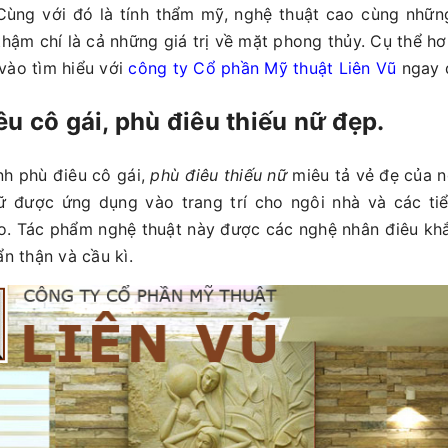
 Cùng với đó là tính thẩm mỹ, nghệ thuật cao cùng nhữn
 thậm chí là cả những giá trị về mặt phong thủy. Cụ thể hơ
vào tìm hiểu với
công ty Cổ phần Mỹ thuật Liên Vũ
ngay d
êu cô gái, phù điêu thiếu nữ đẹp.
h phù điêu cô gái,
phù điêu thiếu nữ
miêu tả vẻ đẹ của n
ữ được ứng dụng vào trang trí cho ngôi nhà và các ti
o. Tác phẩm nghệ thuật này được các nghệ nhân điêu khắ
ẩn thận và cầu kì.