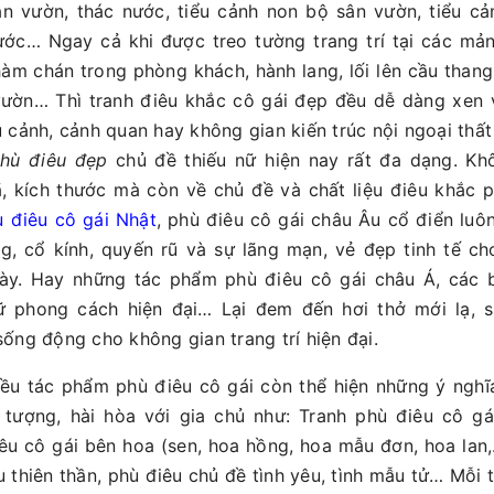
n vườn, thác nước, tiểu cảnh non bộ sân vườn, tiểu cả
ớc… Ngay cả khi được treo tường trang trí tại các mả
hàm chán trong phòng khách, hành lang, lối lên cầu thang
ườn… Thì tranh điêu khắc cô gái đẹp đều dễ dàng xen 
u cảnh, cảnh quan hay không gian kiến trúc nội ngoại thấ
hù điêu đẹp
chủ đề thiếu nữ hiện nay rất đa dạng. Khô
 kích thước mà còn về chủ đề và chất liệu điêu khắc p
 điêu cô gái Nhật
, phù điêu cô gái châu Âu cổ điển lu
g, cổ kính, quyến rũ và sự lãng mạn, vẻ đẹp tinh tế c
ày. Hay những tác phẩm phù điêu cô gái châu Á, các 
ữ phong cách hiện đại… Lại đem đến hơi thở mới lạ, sự
sống động cho không gian trang trí hiện đại.
iều tác phẩm phù điêu cô gái còn thể hiện những ý nghĩ
 tượng, hài hòa với gia chủ như: Tranh phù điêu cô gá
êu cô gái bên hoa (sen, hoa hồng, hoa mẫu đơn, hoa la
 thiên thần, phù điêu chủ đề tình yêu, tình mẫu tử… Mỗi