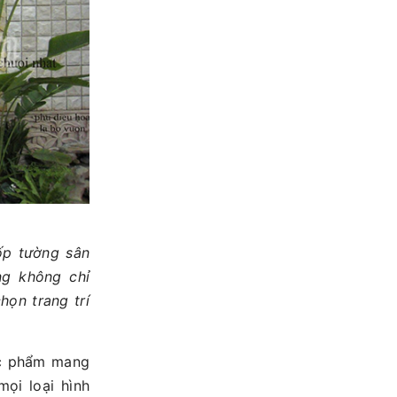
ốp tường sân
ng không chỉ
họn trang trí
ác phẩm mang
ọi loại hình