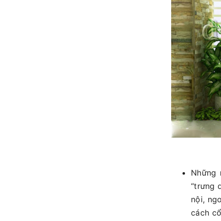
Những
“trưng 
nội, ng
cách cổ