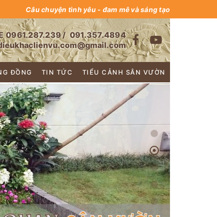
Câu chuyện tình yêu - đam mê và sáng tạo
E
0961.287.239
/
091.357.4894
dieukhaclienvu.com@gmail.com
NG ĐỒNG
TIN TỨC
TIỂU CẢNH SÂN VƯỜN