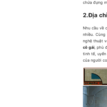
chứa đựng mộ
2.Địa ch
Nhu cầu về c
nhiều. Cùng
nghệ thuật v
cô gái
, phù 
tinh tế, uyể
của người co