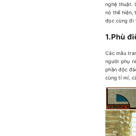
nghệ thuật.
nó thể hiện,
đọc cùng đi 
1.Phù đi
Các mẫu tran
người phụ n
phần độc đá
cùng tỉ mỉ, c