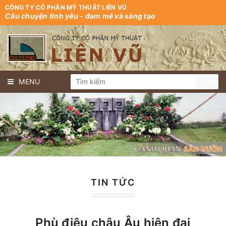
CÔNG TY CỔ PHẦN MỸ THUẬT LIÊN VŨ
Câu chuyện tình yêu - đam mê và sáng tạo
MENU
TIN TỨC
Phù điêu châu Âu hiện đại