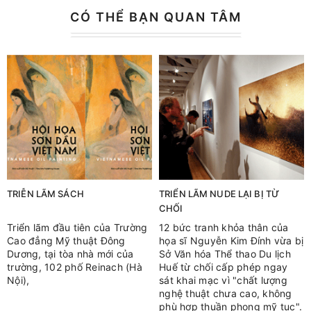
CÓ THỂ BẠN QUAN TÂM
TRIỄN LÃM SÁCH
TRIỂN LÃM NUDE LẠI BỊ TỪ
CHỐI
Triển lãm đầu tiên của Trường
12 bức tranh khỏa thân của
Cao đẳng Mỹ thuật Đông
họa sĩ Nguyễn Kim Đính vừa bị
Dương, tại tòa nhà mới của
Sở Văn hóa Thể thao Du lịch
trường, 102 phố Reinach (Hà
Huế từ chối cấp phép ngay
Nội),
sát khai mạc vì "chất lượng
nghệ thuật chưa cao, không
phù hợp thuần phong mỹ tục".