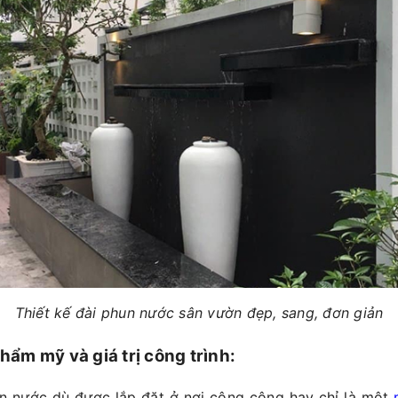
Thiết kế đài phun nước sân vườn đẹp, sang, đơn giản
hẩm mỹ và giá trị công trình:
n nước dù được lắp đặt ở nơi công cộng hay chỉ là một