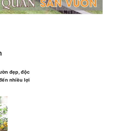
n
ườn đẹp, độc
ến nhiều lợi