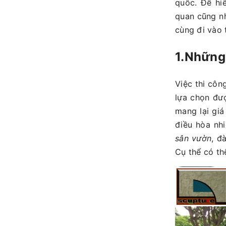
quốc. Để hi
quan cũng n
cùng đi vào 
1.Những 
Việc thi côn
lựa chọn đượ
mang lại giá
điều hòa nh
sân vườn
, đ
Cụ thể có th