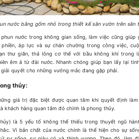
un nước bằng gốm nhỏ trong thiết kế sân vườn trên sân
 phun nước trong không gian sống, làm việc cũng giúp g
 phiền, áp lực và sự chán chường trong công việc, cu
ạn thư giãn, thả lỏng cơ thể với bầu không khí trong 
hiên êm ả từ đài nước. Nhanh chóng giúp bạn lấy lại tinh
g giải quyết cho những vướng mắc đang gặp phải.
ong thủy:
hững giá trị đặc biệt được quan tâm khi quyết định là
 khách hàng quan tâm đó chính là phong thủy.
hủy) là 5 yếu tố không thể thiếu trong thuyết ngũ hàn
hắc. Vì bản chất của nước chính là thể hiện cho sự sốn
ử sự sống, sự giàu có và thịnh vượng. Theo đó, làm đ