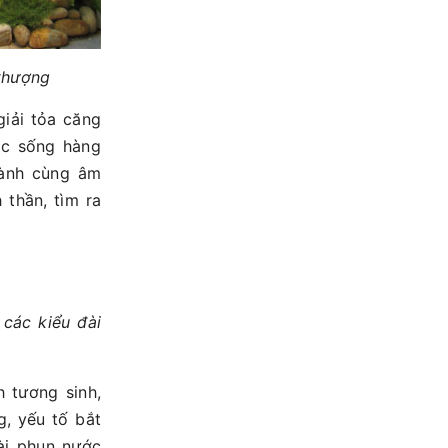
 thượng
iải tỏa căng
ộc sống hàng
lành cùng âm
 thần, tìm ra
m
các kiểu đài
h tương sinh,
g, yếu tố bắt
ài phun nước