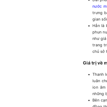
nước mi
trưng b
gian số
Hẳn là 
phun nư
như giá
trang t
chủ sở 
Giá trị về 
Thanh l
luân ch
ion âm 
những b
Bên cạn
đồng th