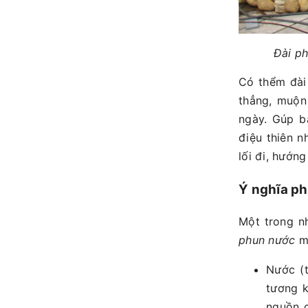
Đài ph
Có thểm đài
thẳng, muộn
ngày. Gúp b
điệu thiên n
lối đi, hướn
Ý nghĩa ph
Một trong n
phun nước
mà
Nước (t
tương k
nguồn c