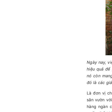
Ngày nay, vi
hiệu quả để 
nó còn mang
đó là các giá
Là đơn vị ch
sân vườn vớ
hàng ngàn c