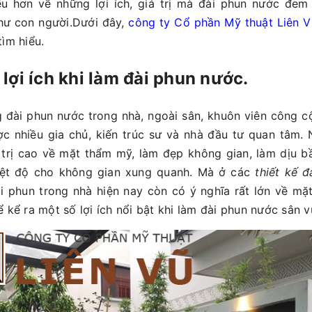
ểu hơn về những lợi ích, giá trị mà đài phun nước đem 
hư con người.Dưới đây,
công ty Cổ phần Mỹ thuật Liên V
tìm hiểu.
lợi ích khi làm đài phun nước.
g đài phun nước trong nhà, ngoài sân, khuôn viên công cộ
c nhiều gia chủ, kiến trúc sư và nhà đầu tư quan tâm.
 trị cao về mặt thẩm mỹ, làm đẹp không gian, làm dịu b
iệt độ cho không gian xung quanh. Mà ở các
thiết kế 
ài phun trong nhà hiện nay còn có ý nghĩa rất lớn về mặ
ể kể ra một số lợi ích nổi bật khi làm đài phun nước sân 