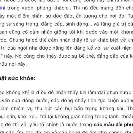
ni
trong vườn, phỏng khách... Thì nó đều mang đến ch
ày một điểm nhấn, sự độc đáo, ấn tượng cho nơi đó. T
ng sự sáng trọng, đẳng cấp, sinh động... và tăng giá trị củ
bạn cũng có cảm nhận giống tôi khi bước vào một không
ớc. Chúng ta có thể cảm nhận thấy rõ sự khác biệt về k
 trị của ngôi nhà được nâng lên đáng kể với sự xuất hiệ
rí" này. Nó cũng cho thấy được sự bề thế, đẳng cấp của 
hữu nơi này.
mặt sức khỏe:
ọc không khí là điều dễ nhận thấy khi làm đài phun nước
uyển của dòng nước, các dòng chảy liên tục cuộn xuống
làm nhiệm vụ thu hút các bụi bẩn trong không khí. Th
ụi bẩn, khói xe... trả lại không gian sống trong lành, tho
h đó thì với yếu tố chính là nước trong
các mẫu đài ph
ời cấp ẩm, tạo độ âm và cân bằng độ ẩm cho không khí.