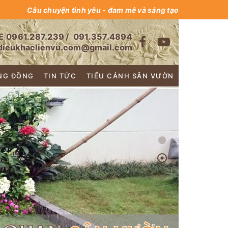
Câu chuyện tình yêu - đam mê và sáng tạo
E
0961.287.239
/
091.357.4894
dieukhaclienvu.com@gmail.com
NG ĐỒNG
TIN TỨC
TIỂU CẢNH SÂN VƯỜN