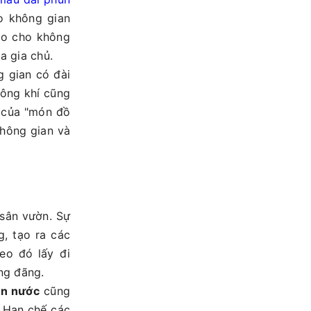
o không gian
ạo cho không
a gia chủ.
 gian có đài
hông khí cũng
n của "món đồ
không gian và
 sân vườn. Sự
, tạo ra các
eo đó lấy đi
áng đãng.
un nước
cũng
 Hạn chế các