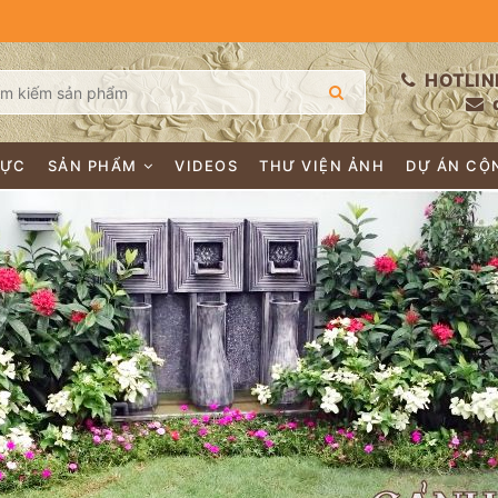
HOTLIN
LỰC
SẢN PHẨM
VIDEOS
THƯ VIỆN ẢNH
DỰ ÁN CỘ