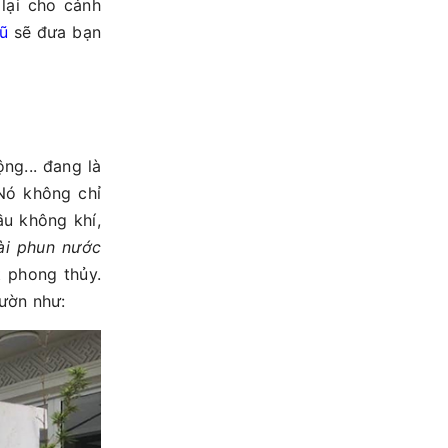
lại cho cảnh
ũ
sẽ đưa bạn
ng... đang là
 Nó không chỉ
ầu không khí,
đài phun nước
t phong thủy.
vườn như: