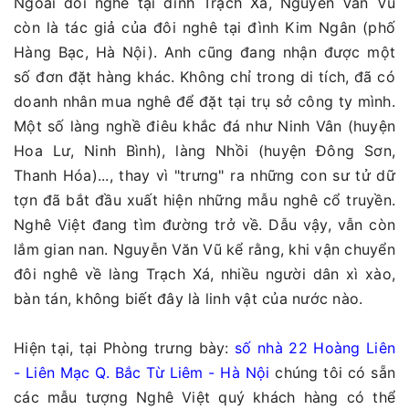
Ngoài đôi nghê tại đình Trạch Xá, Nguyễn Văn Vũ
còn là tác giả của đôi nghê tại đình Kim Ngân (phố
Hàng Bạc, Hà Nội). Anh cũng đang nhận được một
số đơn đặt hàng khác. Không chỉ trong di tích, đã có
doanh nhân mua nghê để đặt tại trụ sở công ty mình.
Một số làng nghề điêu khắc đá như Ninh Vân (huyện
Hoa Lư, Ninh Bình), làng Nhồi (huyện Đông Sơn,
Thanh Hóa)..., thay vì "trưng" ra những con sư tử dữ
tợn đã bắt đầu xuất hiện những mẫu nghê cổ truyền.
Nghê Việt đang tìm đường trở về. Dẫu vậy, vẫn còn
lắm gian nan. Nguyễn Văn Vũ kể rằng, khi vận chuyển
đôi nghê về làng Trạch Xá, nhiều người dân xì xào,
bàn tán, không biết đây là linh vật của nước nào.
Hiện tại, tại Phòng trưng bày:
số nhà 22 Hoàng Liên
- Liên Mạc Q. Bắc Từ Liêm - Hà Nội
chúng tôi có sẵn
các mẫu tượng Nghê Việt quý khách hàng có thể