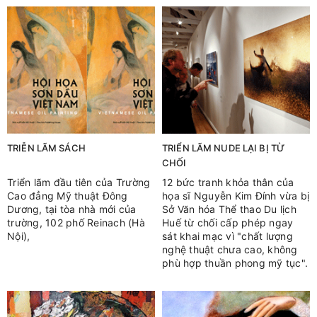
TRIỄN LÃM SÁCH
TRIỂN LÃM NUDE LẠI BỊ TỪ
CHỐI
Triển lãm đầu tiên của Trường
12 bức tranh khỏa thân của
Cao đẳng Mỹ thuật Đông
họa sĩ Nguyễn Kim Đính vừa bị
Dương, tại tòa nhà mới của
Sở Văn hóa Thể thao Du lịch
trường, 102 phố Reinach (Hà
Huế từ chối cấp phép ngay
Nội),
sát khai mạc vì "chất lượng
nghệ thuật chưa cao, không
phù hợp thuần phong mỹ tục".