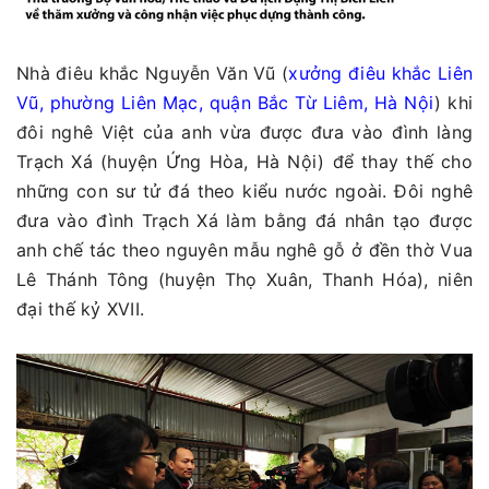
Nhà điêu khắc Nguyễn Văn Vũ (
xưởng điêu khắc Liên
Vũ, phường Liên Mạc, quận Bắc Từ Liêm, Hà Nội
) khi
đôi nghê Việt của anh vừa được đưa vào đình làng
Trạch Xá (huyện Ứng Hòa, Hà Nội) để thay thế cho
những con sư tử đá theo kiểu nước ngoài. Đôi nghê
đưa vào đình Trạch Xá làm bằng đá nhân tạo được
anh chế tác theo nguyên mẫu nghê gỗ ở đền thờ Vua
Lê Thánh Tông (huyện Thọ Xuân, Thanh Hóa), niên
đại thế kỷ XVII.