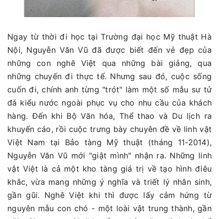
Ngay từ thời đi học tại Trường đại học Mỹ thuật Hà
Nội, Nguyễn Văn Vũ đã được biết đến vẻ đẹp của
những con nghê Việt qua những bài giảng, qua
những chuyến đi thực tế. Nhưng sau đó, cuộc sống
cuốn đi, chính anh từng "trót" làm một số mẫu sư tử
đá kiểu nước ngoài phục vụ cho nhu cầu của khách
hàng. Đến khi Bộ Văn hóa, Thể thao và Du lịch ra
khuyến cáo, rồi cuộc trưng bày chuyên đề về linh vật
Việt Nam tại Bảo tàng Mỹ thuật (tháng 11-2014),
Nguyễn Văn Vũ mới "giật mình" nhận ra. Những linh
vật Việt là cả một kho tàng giá trị về tạo hình điêu
khắc, vừa mang những ý nghĩa và triết lý nhân sinh,
gần gũi. Nghê Việt khi thì được lấy cảm hứng từ
nguyên mẫu con chó - một loài vật trung thành, gần