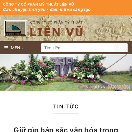
CÔNG TY CỔ PHẦN MỸ THUẬT LIÊN VŨ
Câu chuyện tình yêu - đam mê và sáng tạo
MENU
TIN TỨC
Giữ gìn bản sắc văn hóa trong