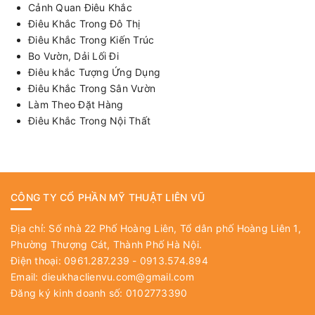
Cảnh Quan Điêu Khắc
Điêu Khắc Trong Đô Thị
Điêu Khắc Trong Kiến Trúc
Bo Vườn, Dải Lối Đi
Điêu khắc Tượng Ứng Dụng
Điêu Khắc Trong Sân Vườn
Làm Theo Đặt Hàng
Điêu Khắc Trong Nội Thất
CÔNG TY CỔ PHẦN MỸ THUẬT LIÊN VŨ
Địa chỉ: Số nhà 22 Phố Hoàng Liên, Tổ dân phố Hoàng Liên 1,
Phường Thượng Cát, Thành Phố Hà Nội.
Điện thoại: 0961.287.239 - 0913.574.894
Email:
dieukhaclienvu.com@gmail.com
Đăng ký kinh doanh số: 0102773390