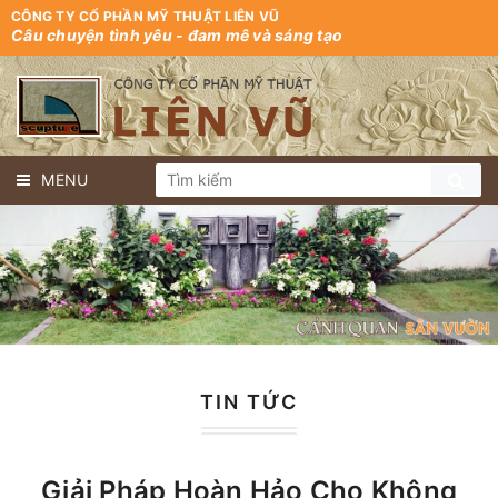
CÔNG TY CỔ PHẦN MỸ THUẬT LIÊN VŨ
Câu chuyện tình yêu - đam mê và sáng tạo
MENU
TIN TỨC
Giải Pháp Hoàn Hảo Cho Không