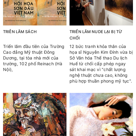
TRIỄN LÃM SÁCH
TRIỂN LÃM NUDE LẠI BỊ TỪ
CHỐI
Triển lãm đầu tiên của Trường
12 bức tranh khỏa thân của
Cao đẳng Mỹ thuật Đông
họa sĩ Nguyễn Kim Đính vừa bị
Dương, tại tòa nhà mới của
Sở Văn hóa Thể thao Du lịch
trường, 102 phố Reinach (Hà
Huế từ chối cấp phép ngay
Nội),
sát khai mạc vì "chất lượng
nghệ thuật chưa cao, không
phù hợp thuần phong mỹ tục".