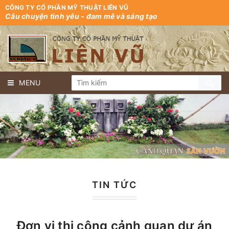
CÔNG TY CỔ PHẦN MỸ THUẬT LIÊN VŨ
Câu chuyện tình yêu - đam mê và sáng tạo
MENU
TIN TỨC
Đơn vị thi công cảnh quan dự án