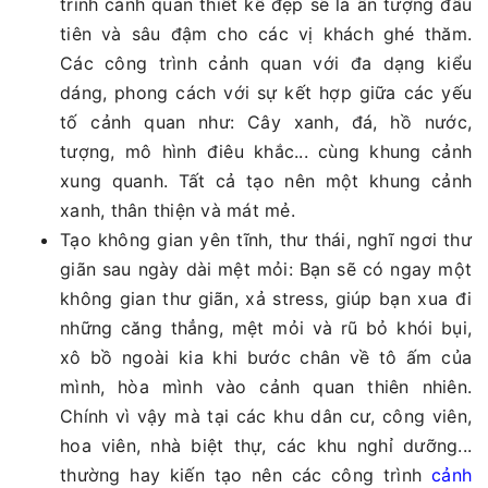
trình cảnh quan thiết kế đẹp sẽ là ấn tượng đầu
tiên và sâu đậm cho các vị khách ghé thăm.
Các công trình cảnh quan với đa dạng kiểu
dáng, phong cách với sự kết hợp giữa các yếu
tố cảnh quan như: Cây xanh, đá, hồ nước,
tượng, mô hình điêu khắc... cùng khung cảnh
xung quanh. Tất cả tạo nên một khung cảnh
xanh, thân thiện và mát mẻ.
Tạo không gian yên tĩnh, thư thái, nghĩ ngơi thư
giãn sau ngày dài mệt mỏi: Bạn sẽ có ngay một
không gian thư giãn, xả stress, giúp bạn xua đi
những căng thẳng, mệt mỏi và rũ bỏ khói bụi,
xô bồ ngoài kia khi bước chân về tô ấm của
mình, hòa mình vào cảnh quan thiên nhiên.
Chính vì vậy mà tại các khu dân cư, công viên,
hoa viên, nhà biệt thự, các khu nghỉ dưỡng...
thường hay kiến tạo nên các công trình
cảnh