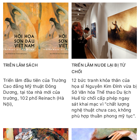
TRIỄN LÃM SÁCH
TRIỂN LÃM NUDE LẠI BỊ TỪ
CHỐI
Triển lãm đầu tiên của Trường
12 bức tranh khỏa thân của
Cao đẳng Mỹ thuật Đông
họa sĩ Nguyễn Kim Đính vừa bị
Dương, tại tòa nhà mới của
Sở Văn hóa Thể thao Du lịch
trường, 102 phố Reinach (Hà
Huế từ chối cấp phép ngay
Nội),
sát khai mạc vì "chất lượng
nghệ thuật chưa cao, không
phù hợp thuần phong mỹ tục".